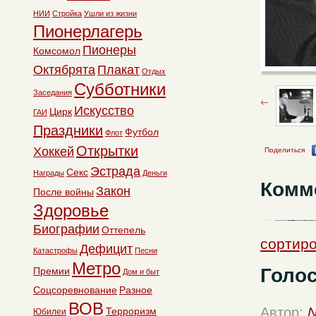
НИИ
Стройка
Ушли из жизни
Пионерлагерь
Пионеры
Комсомол
Октябрята
Плакат
Отдых
Субботники
Заседания
Искусство
Цирк
ГАИ
Праздники
Футбол
Флот
Открытки
Хоккей
Поделиться
Эстрада
Секс
Награды
Деньги
Комм
Закон
После войны
Здоровье
Биографии
Оттепель
сортиро
Дефицит
Катастрофы
Песни
Метро
Голос
Премии
Дом и быт
Соцсоревнование
Разное
ВОВ
Автор:
N
Терроризм
Юбилеи