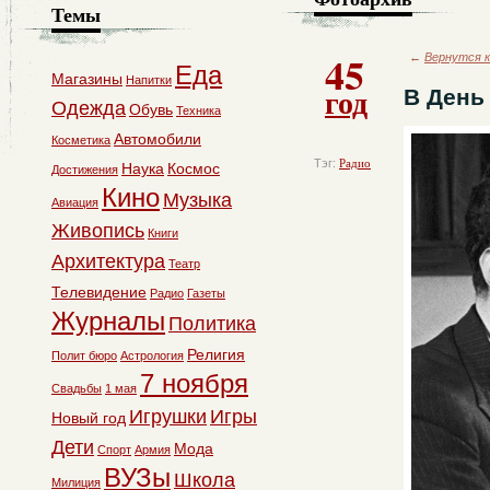
Темы
45
←
Вернутся к
Еда
Магазины
Напитки
год
В День
Одежда
Обувь
Техника
Автомобили
Косметика
Тэг:
Радио
Наука
Космос
Достижения
Кино
Музыка
Авиация
Живопись
Книги
Архитектура
Театр
Телевидение
Радио
Газеты
Журналы
Политика
Религия
Полит бюро
Астрология
7 ноября
Свадьбы
1 мая
Игрушки
Игры
Новый год
Дети
Мода
Спорт
Армия
ВУЗы
Школа
Милиция