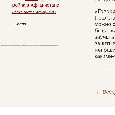
Война в Афганистане
«Говор
Эпоха застоя
Мультфильмы
После э
можно с
Все темы
была вы
звучать
зачитыв
неправи
какими-
←
Верн