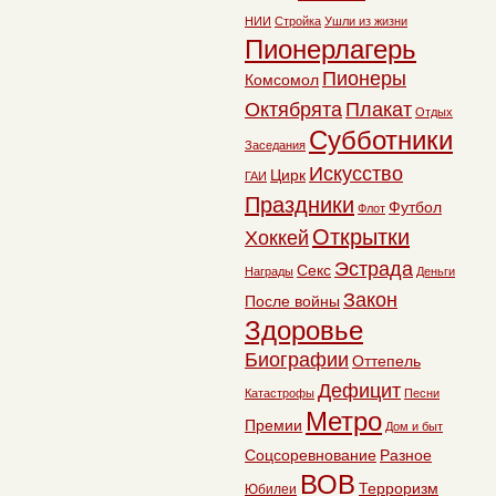
НИИ
Стройка
Ушли из жизни
Пионерлагерь
Пионеры
Комсомол
Октябрята
Плакат
Отдых
Субботники
Заседания
Искусство
Цирк
ГАИ
Праздники
Футбол
Флот
Открытки
Хоккей
Эстрада
Секс
Награды
Деньги
Закон
После войны
Здоровье
Биографии
Оттепель
Дефицит
Катастрофы
Песни
Метро
Премии
Дом и быт
Соцсоревнование
Разное
ВОВ
Терроризм
Юбилеи