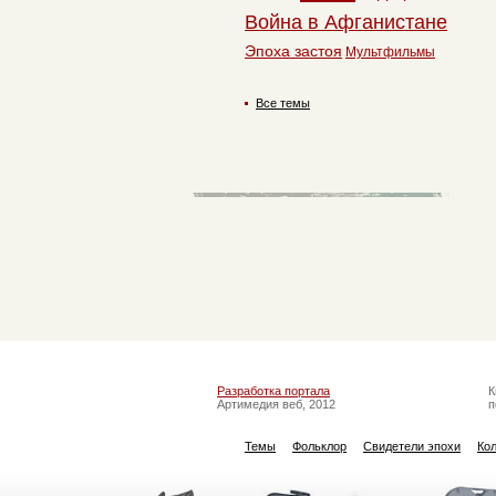
Война в Афганистане
Эпоха застоя
Мультфильмы
Все темы
Разработка портала
К
Артимедия веб, 2012
п
Темы
Фольклор
Свидетели эпохи
Ко