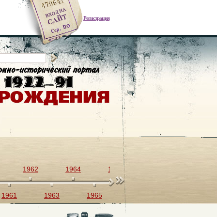
Регистрация
1962
1964
1966
1968
1970
1961
1963
1965
1967
1969