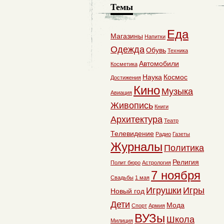
Темы
Еда
Магазины
Напитки
Одежда
Обувь
Техника
Автомобили
Косметика
Наука
Космос
Достижения
Кино
Музыка
Авиация
Живопись
Книги
Архитектура
Театр
Телевидение
Радио
Газеты
Журналы
Политика
Религия
Полит бюро
Астрология
7 ноября
Свадьбы
1 мая
Игрушки
Игры
Новый год
Дети
Мода
Спорт
Армия
ВУЗы
Школа
Милиция