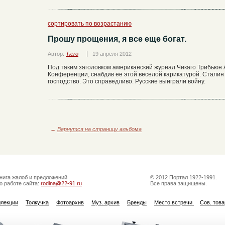
сортировать по возрастанию
Прошу прощения, я все еще богат.
Автор:
Tiero
19 апреля 2012
Под таким заголовком американский журнал Чикаго Трибьюн
Конференции, снабдив ее этой веселой карикатурой. Сталин 
господство. Это справедливо. Русские выиграли войну.
←
Вернутся на страницу альбома
нига жалоб и предложений
© 2012 Портал 1922-1991.
о работе сайта:
rodina@22-91.ru
Все права защищены.
ллекции
Толкучка
Фотоархив
Муз. архив
Бренды
Место встречи
Сов. тов