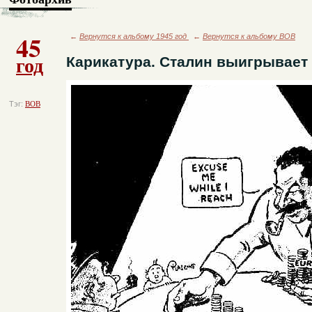
45
←
Вернутся к альбому 1945 год
←
Вернутся к альбому ВОВ
год
Карикатура. Сталин выигрывает
Тэг:
ВОВ