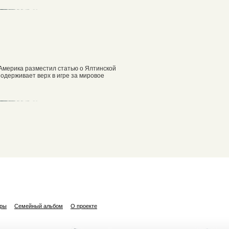
 Америка разместил статью о Ялтинской
одерживает верх в игре за мировое
ары
Семейный альбом
О проекте