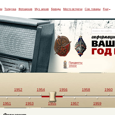
ии
Толкучка
Фотоархив
Муз. архив
Бренды
Место встречи
Сов. товары
Еще
Предметы
эпохи
1952
1954
1956
1958
1960
1951
1953
1955
1957
1959
Фотоархив