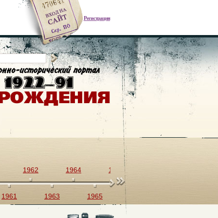
Регистрация
1962
1964
1966
1968
1970
1961
1963
1965
1967
1969