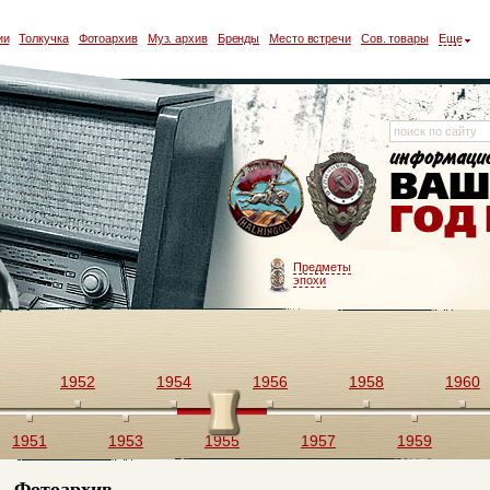
ии
Толкучка
Фотоархив
Муз. архив
Бренды
Место встречи
Сов. товары
Еще
Предметы
эпохи
1952
1954
1956
1958
1960
1951
1953
1955
1957
1959
Фотоархив