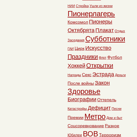
НИИ
Стройка
Ушли из жизни
Пионерлагерь
Пионеры
Комсомол
Октябрята
Плакат
Отдых
Субботники
Заседания
Искусство
Цирк
ГАИ
Праздники
Футбол
Флот
Открытки
Хоккей
Эстрада
Секс
Награды
Деньги
Закон
После войны
Здоровье
Биографии
Оттепель
Дефицит
Катастрофы
Песни
Метро
Премии
Дом и быт
Соцсоревнование
Разное
ВОВ
Терроризм
Юбилеи