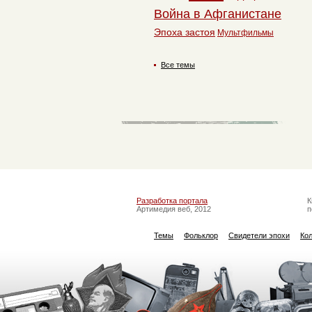
Война в Афганистане
Эпоха застоя
Мультфильмы
Все темы
Разработка портала
К
Артимедия веб, 2012
п
Темы
Фольклор
Свидетели эпохи
Ко