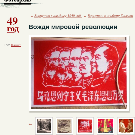
49
←
Вернутся к альбому 1949 год
←
Вернутся к альбому Плакат
год
Вожди мировой революции
Тэг:
Плакат