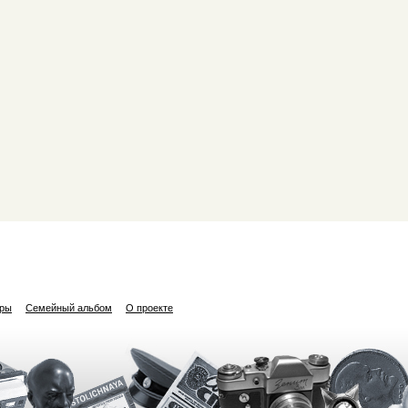
ары
Семейный альбом
О проекте