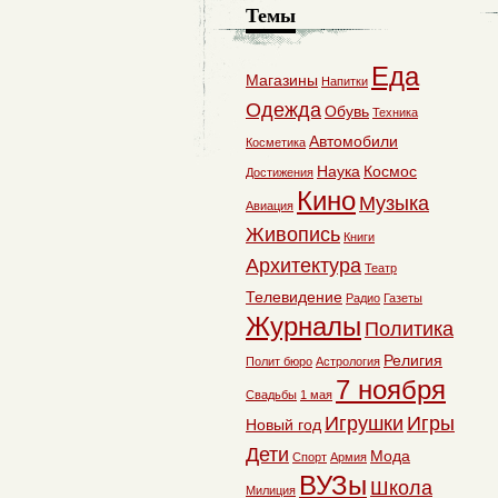
Темы
Еда
Магазины
Напитки
Одежда
Обувь
Техника
Автомобили
Косметика
Наука
Космос
Достижения
Кино
Музыка
Авиация
Живопись
Книги
Архитектура
Театр
Телевидение
Радио
Газеты
Журналы
Политика
Религия
Полит бюро
Астрология
7 ноября
Свадьбы
1 мая
Игрушки
Игры
Новый год
Дети
Мода
Спорт
Армия
ВУЗы
Школа
Милиция