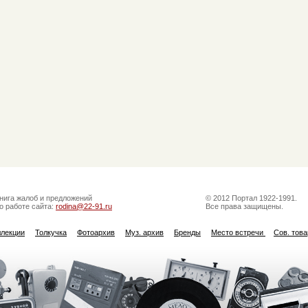
нига жалоб и предложений
© 2012 Портал 1922-1991.
о работе сайта:
rodina@22-91.ru
Все права защищены.
ллекции
Толкучка
Фотоархив
Муз. архив
Бренды
Место встречи
Сов. тов