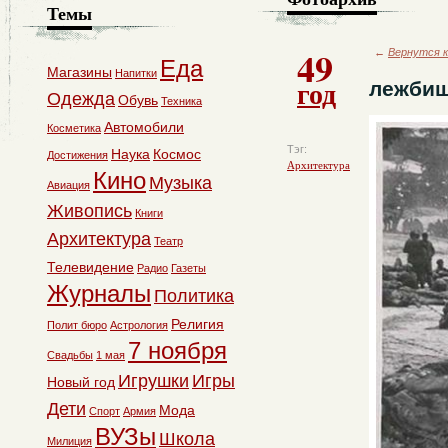
Темы
49
←
Вернутся к
Еда
Магазины
Напитки
год
лежбищ
Одежда
Обувь
Техника
Автомобили
Косметика
Тэг:
Наука
Космос
Достижения
Архитектура
Кино
Музыка
Авиация
Живопись
Книги
Архитектура
Театр
Телевидение
Радио
Газеты
Журналы
Политика
Религия
Полит бюро
Астрология
7 ноября
Свадьбы
1 мая
Игрушки
Игры
Новый год
Дети
Мода
Спорт
Армия
ВУЗы
Школа
Милиция