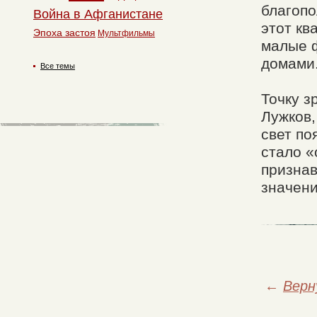
благопо
Война в Афганистане
этот кв
Эпоха застоя
Мультфильмы
малые 
домами
Все темы
Точку з
Лужков,
свет по
стало «
признав
значени
←
Верн