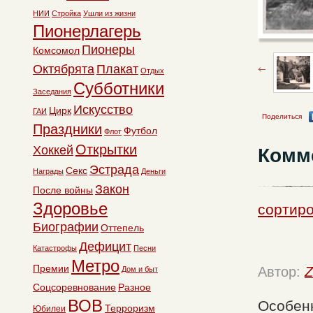
НИИ
Стройка
Ушли из жизни
Пионерлагерь
Пионеры
Комсомол
Октябрята
Плакат
Отдых
Субботники
Заседания
Искусство
Цирк
ГАИ
Поделиться
Праздники
Футбол
Флот
Открытки
Хоккей
Комм
Эстрада
Секс
Награды
Деньги
Закон
После войны
Здоровье
сортиро
Биографии
Оттепель
Дефицит
Катастрофы
Песни
Метро
Премии
Автор:
Z
Дом и быт
Соцсоревнование
Разное
ВОВ
Особенн
Терроризм
Юбилеи