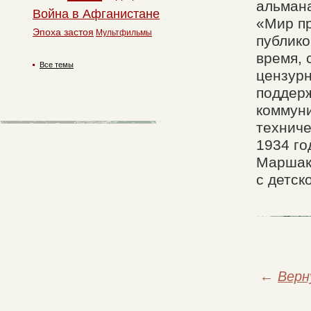
альмана
Война в Афганистане
«Мир п
Эпоха застоя
Мультфильмы
публико
время, 
Все темы
цензурн
поддерж
коммуни
техниче
1934 го
Маршак 
с детск
←
Верн