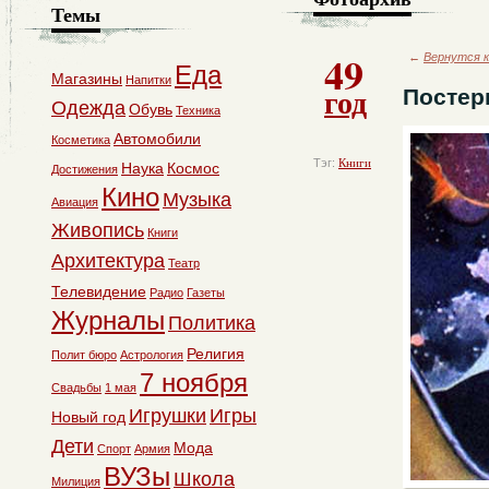
Темы
49
←
Вернутся к
Еда
Магазины
Напитки
год
Посте
Одежда
Обувь
Техника
Автомобили
Косметика
Тэг:
Книги
Наука
Космос
Достижения
Кино
Музыка
Авиация
Живопись
Книги
Архитектура
Театр
Телевидение
Радио
Газеты
Журналы
Политика
Религия
Полит бюро
Астрология
7 ноября
Свадьбы
1 мая
Игрушки
Игры
Новый год
Дети
Мода
Спорт
Армия
ВУЗы
Школа
Милиция