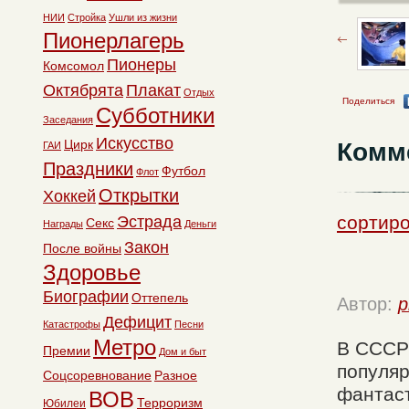
НИИ
Стройка
Ушли из жизни
Пионерлагерь
Пионеры
Комсомол
Октябрята
Плакат
Отдых
Поделиться
Субботники
Заседания
Искусство
Цирк
Комм
ГАИ
Праздники
Футбол
Флот
Открытки
Хоккей
сортиро
Эстрада
Секс
Награды
Деньги
Закон
После войны
Здоровье
Биографии
Оттепель
Автор:
p
Дефицит
Катастрофы
Песни
Метро
В СССР
Премии
Дом и быт
популя
Соцсоревнование
Разное
фантаст
ВОВ
Терроризм
Юбилеи