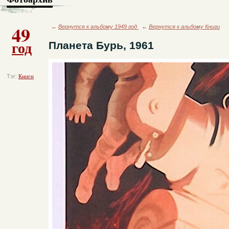
49
←
Вернутся к альбому 1949 год
←
Вернутся к альбому Книги
год
Планета Бурь, 1961
Тэг:
Книги