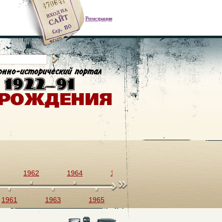
Регистрация
1962
1964
1966
1968
1970
1961
1963
1965
1967
1969