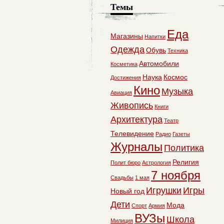
Темы
Еда
Магазины
Напитки
Одежда
Обувь
Техника
Автомобили
Косметика
Наука
Космос
Достижения
Кино
Музыка
Авиация
Живопись
Книги
Архитектура
Театр
Телевидение
Радио
Газеты
Журналы
Политика
Религия
Полит бюро
Астрология
7 ноября
Свадьбы
1 мая
Игрушки
Игры
Новый год
Дети
Мода
Спорт
Армия
ВУЗы
Школа
Милиция