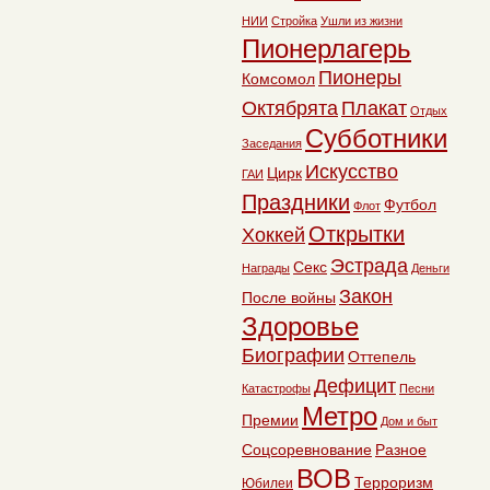
НИИ
Стройка
Ушли из жизни
Пионерлагерь
Пионеры
Комсомол
Октябрята
Плакат
Отдых
Субботники
Заседания
Искусство
Цирк
ГАИ
Праздники
Футбол
Флот
Открытки
Хоккей
Эстрада
Секс
Награды
Деньги
Закон
После войны
Здоровье
Биографии
Оттепель
Дефицит
Катастрофы
Песни
Метро
Премии
Дом и быт
Соцсоревнование
Разное
ВОВ
Терроризм
Юбилеи