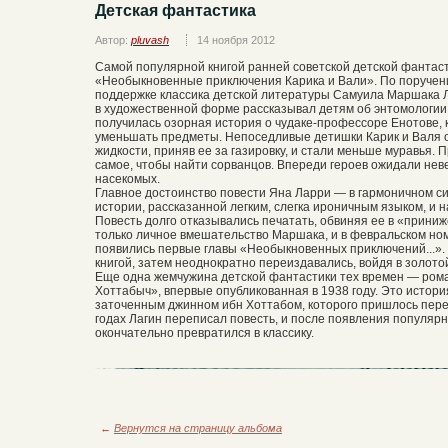
Детская фантастика
Автор:
pluvash
14 ноября 2012
Самой популярной книгой ранней советской детской фантас
«Необыкновенные приключения Карика и Вали». По поручени
поддержке классика детской литературы Самуила Маршака Л
в художественной форме рассказывал детям об энтомологии 
получилась озорная история о чудаке-профессоре Енотове,
уменьшать предметы. Непоседливые детишки Карик и Валя 
жидкости, приняв ее за газировку, и стали меньше муравья.
самое, чтобы найти сорванцов. Впереди героев ожидали не
насекомых.
Главное достоинство повести Яна Ларри — в гармоничном с
истории, рассказанной легким, слегка ироничным языком, и 
Повесть долго отказывались печатать, обвиняя ее в «приниж
только личное вмешательство Маршака, и в февральском ном
появились первые главы «Необыкновенных приключений...». 
книгой, затем неоднократно переиздавались, войдя в золото
Еще одна жемчужина детской фантастики тех времен — рома
Хоттабыч», впервые опубликованная в 1938 году. Это истор
заточенным джинном ибн Хоттабом, которого пришлось перев
годах Лагин переписал повесть, и после появления популя
окончательно превратился в классику.
←
Вернутся на страницу альбома