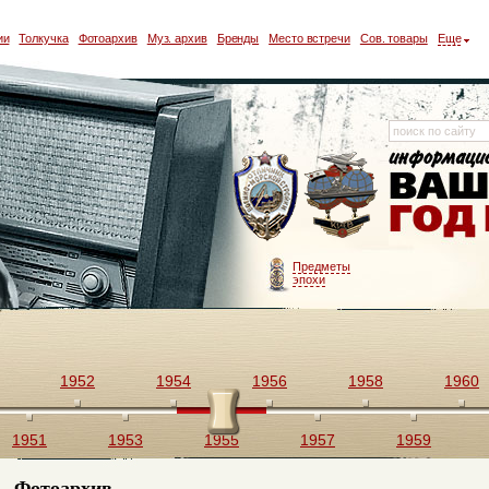
ии
Толкучка
Фотоархив
Муз. архив
Бренды
Место встречи
Сов. товары
Еще
Предметы
эпохи
1952
1954
1956
1958
1960
1951
1953
1955
1957
1959
Фотоархив