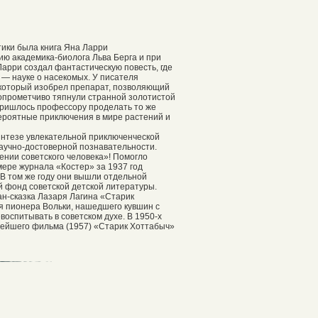
тики была книга Яна Ларри
ю академика-биолога Льва Берга и при
арри создал фантастическую повесть, где
— науке о насекомых. У писателя
 который изобрел препарат, позволяющий
опрометчиво тяпнули странной золотистой
 Пришлось профессору проделать то же
вероятные приключения в мире растений и
интезе увлекательной приключенческой
научно-достоверной познавательности.
ении советского человека»! Помогло
ере журнала «Костер» за 1937 год
В том же году они вышли отдельной
й фонд советской детской литературы.
н-сказка Лазаря Лагина «Старик
ия пионера Вольки, нашедшего кувшин с
оспитывать в советском духе. В 1950-х
рнейшего фильма (1957) «Старик Хоттабыч»