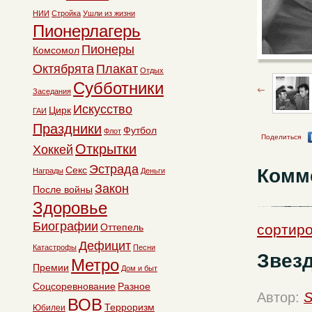
НИИ
Стройка
Ушли из жизни
Пионерлагерь
Пионеры
Комсомол
Октябрята
Плакат
Отдых
Субботники
Заседания
Искусство
Цирк
ГАИ
Праздники
Футбол
Флот
Поделиться
Открытки
Хоккей
Эстрада
Секс
Комм
Награды
Деньги
Закон
После войны
Здоровье
Биографии
Оттепель
сортиро
Дефицит
Катастрофы
Песни
Звез
Метро
Премии
Дом и быт
Соцсоревнование
Разное
Автор:
S
ВОВ
Терроризм
Юбилеи