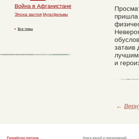
Война в Афганистане
Просмат
Эпоха застоя
Мультфильмы
пришла 
физичес
Все темы
Невероя
обуслов
затаив 
лучшими
и герои
←
Верн
Разработка портала
Книга жалоб и предложений