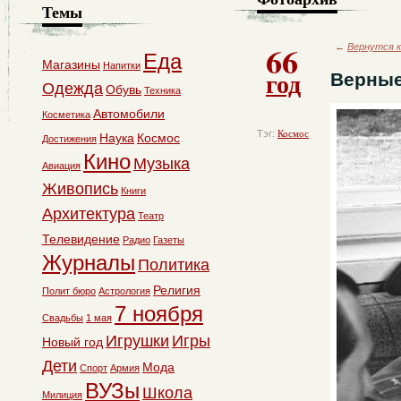
Темы
66
←
Вернутся к
Еда
Магазины
Напитки
год
Верные
Одежда
Обувь
Техника
Автомобили
Косметика
Тэг:
Космос
Наука
Космос
Достижения
Кино
Музыка
Авиация
Живопись
Книги
Архитектура
Театр
Телевидение
Радио
Газеты
Журналы
Политика
Религия
Полит бюро
Астрология
7 ноября
Свадьбы
1 мая
Игрушки
Игры
Новый год
Дети
Мода
Спорт
Армия
ВУЗы
Школа
Милиция