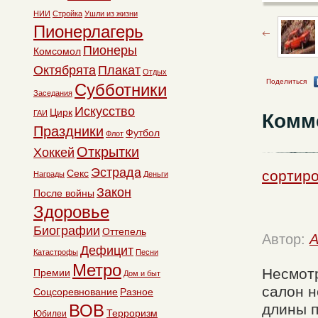
НИИ
Стройка
Ушли из жизни
Пионерлагерь
Пионеры
Комсомол
Октябрята
Плакат
Отдых
Поделиться
Субботники
Заседания
Искусство
Цирк
ГАИ
Комм
Праздники
Футбол
Флот
Открытки
Хоккей
Эстрада
сортиро
Секс
Награды
Деньги
Закон
После войны
Здоровье
Биографии
Оттепель
Автор:
A
Дефицит
Катастрофы
Песни
Метро
Несмотр
Премии
Дом и быт
салон н
Соцсоревнование
Разное
длины п
ВОВ
Терроризм
Юбилеи