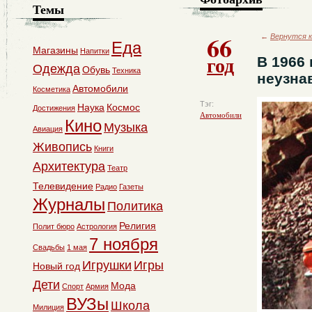
Темы
66
←
Вернутся к
Еда
Магазины
Напитки
год
В 1966
Одежда
Обувь
Техника
неузна
Автомобили
Косметика
Тэг:
Наука
Космос
Достижения
Автомобили
Кино
Музыка
Авиация
Живопись
Книги
Архитектура
Театр
Телевидение
Радио
Газеты
Журналы
Политика
Религия
Полит бюро
Астрология
7 ноября
Свадьбы
1 мая
Игрушки
Игры
Новый год
Дети
Мода
Спорт
Армия
ВУЗы
Школа
Милиция