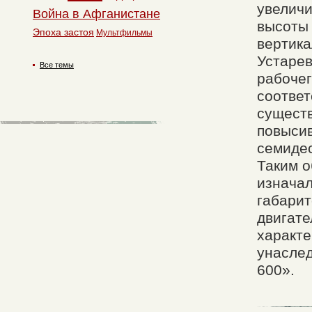
увеличи
Война в Афганистане
высоты 
Эпоха застоя
Мультфильмы
вертика
Устарев
Все темы
рабочег
соответ
существ
повысив
семидес
Таким о
изначал
габарит
двигате
характе
унаслед
600».