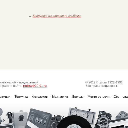
←
Вернутся на страницу альбома
нига жалоб и предложений
© 2012 Портал 1922-1991.
о работе сайта:
rodina@22-91.ru
Все права защищены.
ллекции
Толкучка
Фотоархив
Муз. архив
Бренды
Место встречи
Сов. тов