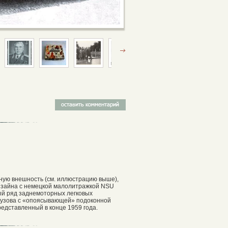
ную внешность (см. иллюстрацию выше),
изайна с немецкой малолитражкой NSU
елый ряд заднемоторных легковых
кузова с «опоясывающей» подоконной
редставленный в конце 1959 года.