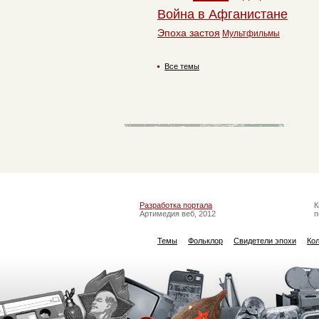
Война в Афганистане
Эпоха застоя
Мультфильмы
Все темы
Разработка портала
К
Артимедия веб, 2012
п
Темы
Фольклор
Свидетели эпохи
Ко