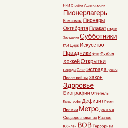
НИИ
Стройка
Ушли из жизни
Пионерлагерь
Пионеры
Комсомол
Октябрята
Плакат
Отдых
Субботники
Заседания
Искусство
Цирк
ГАИ
Праздники
Футбол
Флот
Открытки
Хоккей
Эстрада
Секс
Награды
Деньги
Закон
После войны
Здоровье
Биографии
Оттепель
Дефицит
Катастрофы
Песни
Метро
Премии
Дом и быт
Соцсоревнование
Разное
ВОВ
Терроризм
Юбилеи