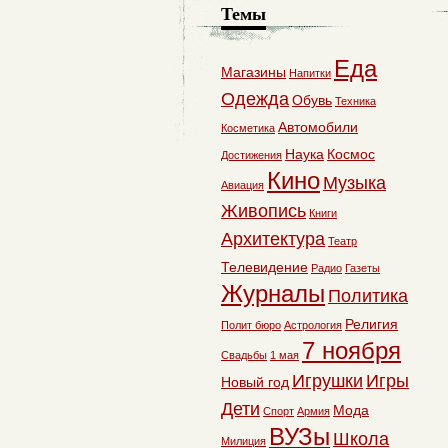
Темы
Еда
Магазины
Напитки
Одежда
Обувь
Техника
Автомобили
Косметика
Наука
Космос
Достижения
Кино
Музыка
Авиация
Живопись
Книги
Архитектура
Театр
Телевидение
Радио
Газеты
Журналы
Политика
Религия
Полит бюро
Астрология
7 ноября
Свадьбы
1 мая
Игрушки
Игры
Новый год
Дети
Мода
Спорт
Армия
ВУЗы
Школа
Милиция