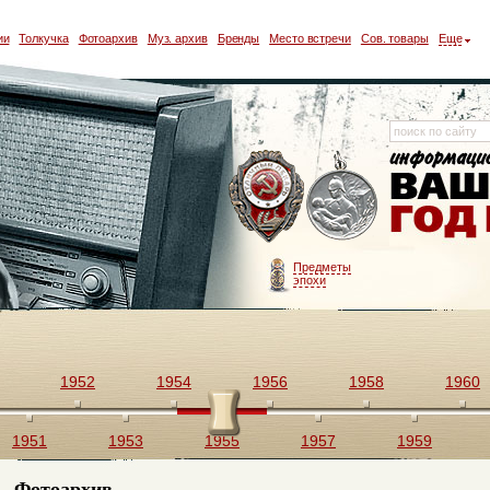
ии
Толкучка
Фотоархив
Муз. архив
Бренды
Место встречи
Сов. товары
Еще
Предметы
эпохи
1952
1954
1956
1958
1960
1951
1953
1955
1957
1959
Фотоархив