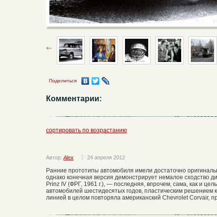
Поделиться
Комментарии:
сортировать по возрастанию
Автор:
Alex
24 апреля 2012
Ранние прототипы автомобиля имели достаточно оригиналь
однако конечная версия демонстрирует немалое сходство д
Prinz IV (ФРГ, 1961 г.), — последняя, впрочем, сама, как и ц
автомобилей шестидесятых годов, пластическим решением 
линией в целом повторяла американский Chevrolet Corvair, п