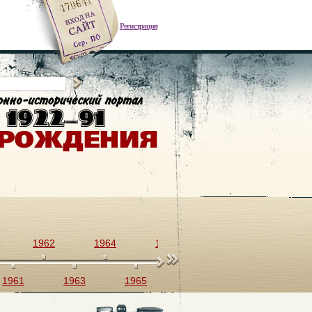
Регистрация
1962
1964
1966
1968
1970
1961
1963
1965
1967
1969