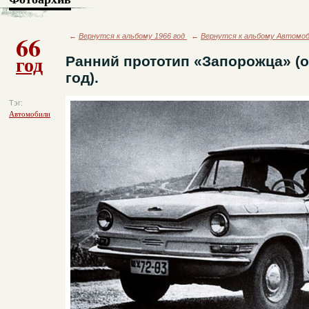
66
←
Вернутся к альбому 1966 год
←
Вернутся к альбому Автомо
год
Ранний прототип «Запорожца» (
год).
Тэг:
Автомобили