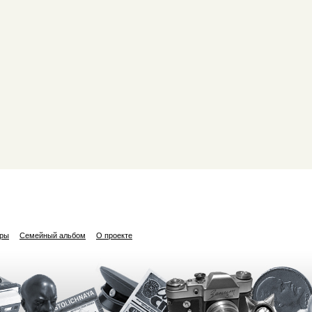
ары
Семейный альбом
О проекте