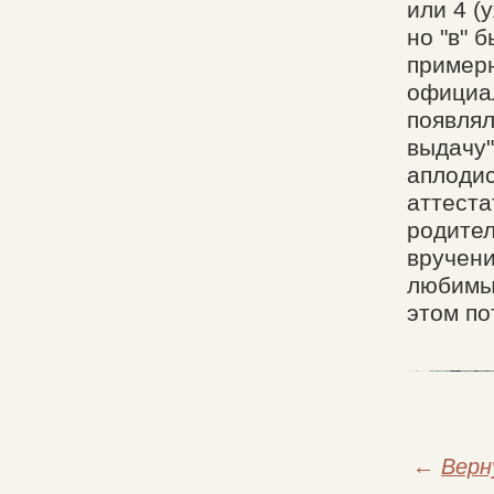
или 4 (
но "в" 
примерн
официал
появлял
выдачу"
аплодис
аттеста
родител
вручени
любимых
этом по
←
Верн