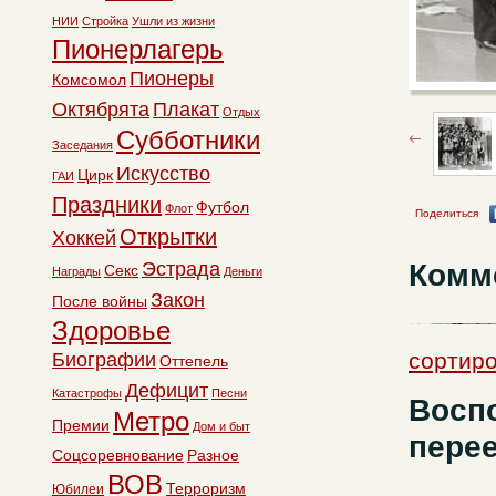
НИИ
Стройка
Ушли из жизни
Пионерлагерь
Пионеры
Комсомол
Октябрята
Плакат
Отдых
Субботники
Заседания
Искусство
Цирк
ГАИ
Праздники
Футбол
Флот
Поделиться
Открытки
Хоккей
Комм
Эстрада
Секс
Награды
Деньги
Закон
После войны
Здоровье
сортиро
Биографии
Оттепель
Дефицит
Катастрофы
Песни
Восп
Метро
Премии
Дом и быт
пере
Соцсоревнование
Разное
ВОВ
Терроризм
Юбилеи