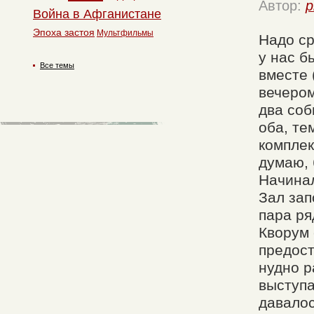
Автор:
p
Война в Афганистане
Эпоха застоя
Мультфильмы
Надо ср
у нас б
Все темы
вместе 
вечером
два соб
оба, те
комплек
думаю, 
Начинал
Зал зап
пара ря
Кворум 
предост
нудно р
выступа
давалос