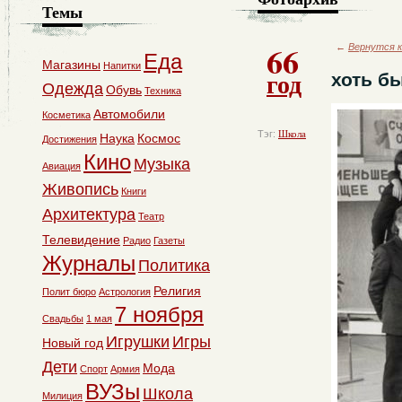
Темы
66
←
Вернутся к
Еда
Магазины
Напитки
год
хоть б
Одежда
Обувь
Техника
Автомобили
Косметика
Тэг:
Школа
Наука
Космос
Достижения
Кино
Музыка
Авиация
Живопись
Книги
Архитектура
Театр
Телевидение
Радио
Газеты
Журналы
Политика
Религия
Полит бюро
Астрология
7 ноября
Свадьбы
1 мая
Игрушки
Игры
Новый год
Дети
Мода
Спорт
Армия
ВУЗы
Школа
Милиция