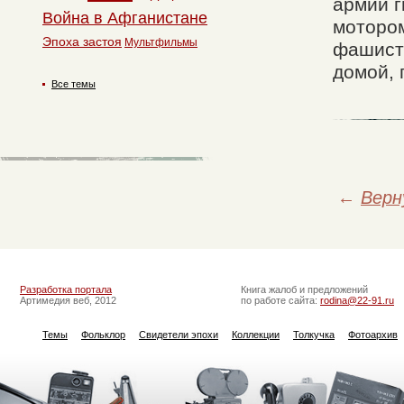
армии г
Война в Афганистане
мотором
Эпоха застоя
Мультфильмы
фашисто
домой, 
Все темы
←
Верн
Разработка портала
Книга жалоб и предложений
Артимедия веб, 2012
по работе сайта:
rodina@22-91.ru
Темы
Фольклор
Свидетели эпохи
Коллекции
Толкучка
Фотоархив