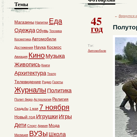
Темы
45
←
Вернутся к
Еда
Магазины
Напитки
год
Полуто
Одежда
Обувь
Техника
Автомобили
Косметика
Тэг:
Наука
Космос
Достижения
Автомобили
Кино
Музыка
Авиация
Живопись
Книги
Архитектура
Театр
Телевидение
Радио
Газеты
Журналы
Политика
Религия
Полит бюро
Астрология
7 ноября
Свадьбы
1 мая
Игрушки
Игры
Новый год
Дети
Мода
Спорт
Армия
ВУЗы
Школа
Милиция