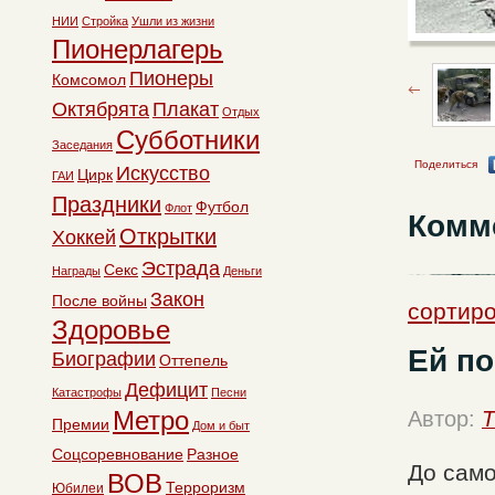
НИИ
Стройка
Ушли из жизни
Пионерлагерь
Пионеры
Комсомол
Октябрята
Плакат
Отдых
Субботники
Заседания
Поделиться
Искусство
Цирк
ГАИ
Праздники
Футбол
Флот
Комм
Открытки
Хоккей
Эстрада
Секс
Награды
Деньги
Закон
После войны
сортир
Здоровье
Ей п
Биографии
Оттепель
Дефицит
Катастрофы
Песни
Метро
Автор:
T
Премии
Дом и быт
Соцсоревнование
Разное
До само
ВОВ
Терроризм
Юбилеи