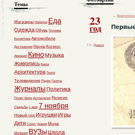
Темы
23
←
Вернутся к
Еда
Магазины
Напитки
год
Первые
Одежда
Обувь
Техника
Автомобили
Косметика
Тэг:
Деньги
Наука
Космос
Достижения
Кино
Музыка
Авиация
Живопись
Книги
Архитектура
Театр
Телевидение
Радио
Газеты
Журналы
Политика
Религия
Полит бюро
Астрология
7 ноября
Свадьбы
1 мая
Игрушки
Игры
Новый год
Дети
Мода
Спорт
Армия
ВУЗы
Школа
Милиция