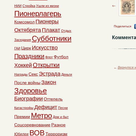
НИИ
Стройка
Ушли из жизни
Пионерлагерь
Пионеры
Комсомол
Поделиться
Октябрята
Плакат
Отдых
Субботники
Коммента
Заседания
Искусство
Цирк
ГАИ
Праздники
Футбол
Флот
Открытки
Хоккей
←
Вернутся н
Эстрада
Секс
Награды
Деньги
Закон
После войны
Здоровье
Биографии
Оттепель
Дефицит
Катастрофы
Песни
Метро
Премии
Дом и быт
Соцсоревнование
Разное
ВОВ
Терроризм
Юбилеи