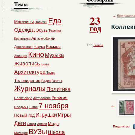
Темы
23
←
Вернутся к
Еда
Магазины
Напитки
год
Коллек
Одежда
Обувь
Техника
Автомобили
Косметика
Тэг:
Разное
Наука
Космос
Достижения
Кино
Музыка
Авиация
Живопись
Книги
Архитектура
Театр
Телевидение
Радио
Газеты
Журналы
Политика
Религия
Полит бюро
Астрология
7 ноября
Свадьбы
1 мая
Игрушки
Игры
Новый год
Дети
Мода
Спорт
Армия
Поделиться
ВУЗы
Школа
Милиция