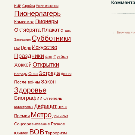
Коммента
НИИ
Стройка
Ушли из жизни
Пионерлагерь
Пионеры
Комсомол
Октябрята
Плакат
Отдых
←
Вернутся н
Субботники
Заседания
Искусство
Цирк
ГАИ
Праздники
Футбол
Флот
Открытки
Хоккей
Эстрада
Секс
Награды
Деньги
Закон
После войны
Здоровье
Биографии
Оттепель
Дефицит
Катастрофы
Песни
Метро
Премии
Дом и быт
Соцсоревнование
Разное
ВОВ
Терроризм
Юбилеи