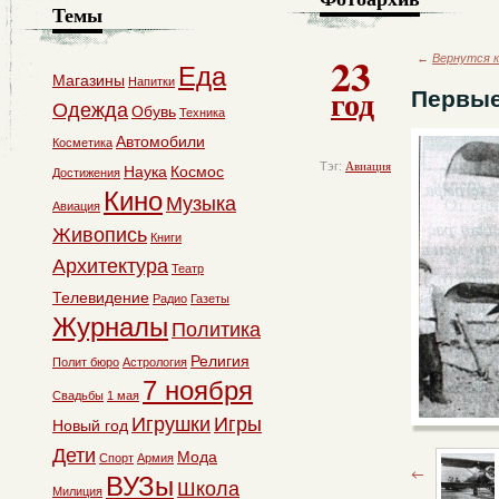
Темы
23
←
Вернутся к
Еда
Магазины
Напитки
год
Первые
Одежда
Обувь
Техника
Автомобили
Косметика
Тэг:
Авиация
Наука
Космос
Достижения
Кино
Музыка
Авиация
Живопись
Книги
Архитектура
Театр
Телевидение
Радио
Газеты
Журналы
Политика
Религия
Полит бюро
Астрология
7 ноября
Свадьбы
1 мая
Игрушки
Игры
Новый год
Дети
Мода
Спорт
Армия
ВУЗы
Школа
Милиция