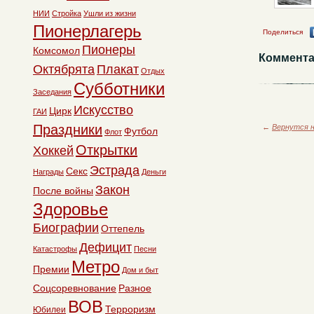
НИИ
Стройка
Ушли из жизни
Пионерлагерь
Поделиться
Пионеры
Комсомол
Коммента
Октябрята
Плакат
Отдых
Субботники
Заседания
Искусство
Цирк
ГАИ
Праздники
←
Вернутся н
Футбол
Флот
Открытки
Хоккей
Эстрада
Секс
Награды
Деньги
Закон
После войны
Здоровье
Биографии
Оттепель
Дефицит
Катастрофы
Песни
Метро
Премии
Дом и быт
Соцсоревнование
Разное
ВОВ
Терроризм
Юбилеи