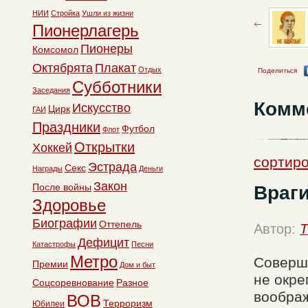
НИИ
Стройка
Ушли из жизни
Пионерлагерь
Пионеры
Комсомол
Октябрята
Плакат
Отдых
Поделиться
Субботники
Заседания
Комм
Искусство
Цирк
ГАИ
Праздники
Футбол
Флот
Открытки
Хоккей
сортиро
Эстрада
Секс
Награды
Деньги
Закон
После войны
Враги
Здоровье
Биографии
Оттепель
Автор:
T
Дефицит
Катастрофы
Песни
Метро
Соверше
Премии
Дом и быт
не окре
Соцсоревнование
Разное
вообра
ВОВ
Терроризм
Юбилеи