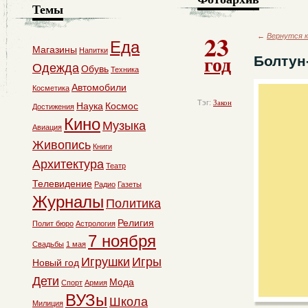
Темы
23
←
Вернутся к
Еда
Магазины
Напитки
год
Болтун
Одежда
Обувь
Техника
Автомобили
Косметика
Тэг:
Закон
Наука
Космос
Достижения
Кино
Музыка
Авиация
Живопись
Книги
Архитектура
Театр
Телевидение
Радио
Газеты
Журналы
Политика
Религия
Полит бюро
Астрология
7 ноября
Свадьбы
1 мая
Игрушки
Игры
Новый год
Дети
Мода
Спорт
Армия
ВУЗы
Школа
Милиция