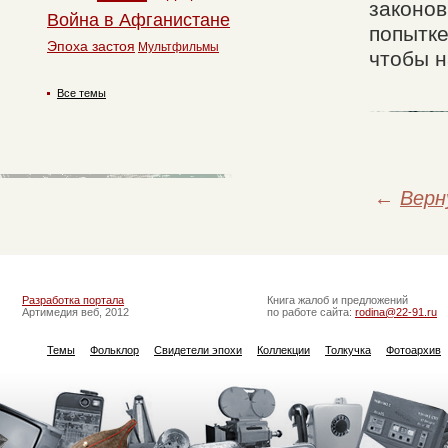
законов
Война в Афганистане
попытке
Эпоха застоя
Мультфильмы
чтобы н
Все темы
←
Верн
Разработка портала
Книга жалоб и предложений
Артимедия веб, 2012
по работе сайта:
rodina@22-91.ru
Темы
Фольклор
Свидетели эпохи
Коллекции
Толкучка
Фотоархив