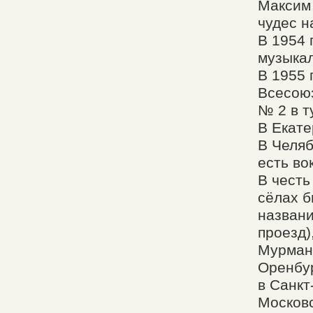
Максим 
чудес н
В 1954 
музыка
В 1955 
Всесоюз
№ 2 в т
В Екате
В Челя
есть во
В честь
сёлах б
названи
проезд)
Мурманс
Оренбур
в Санкт
Московс