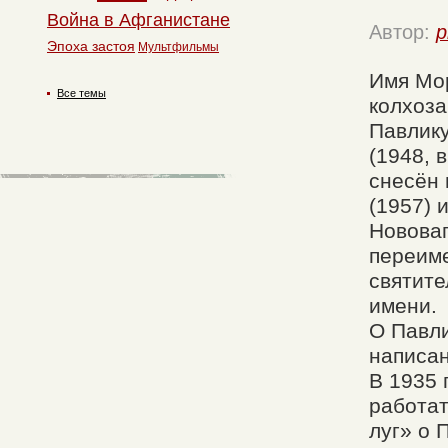
Война в Афганистане
Автор:
p
Эпоха застоя
Мультфильмы
Имя Мор
Все темы
колхоза
Павлику
(1948, 
снесён 
(1957) 
Нововаг
переиме
святите
имени.
О Павли
написан
В 1935 
работа
луг» о 