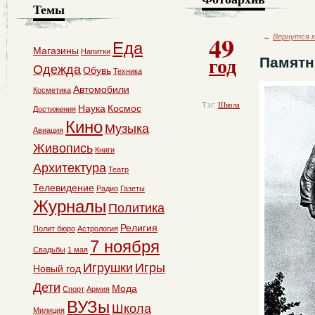
Темы
49
←
Вернутся к
Еда
Магазины
Напитки
год
Памятн
Одежда
Обувь
Техника
Автомобили
Косметика
Тэг:
Школа
Наука
Космос
Достижения
Кино
Музыка
Авиация
Живопись
Книги
Архитектура
Театр
Телевидение
Радио
Газеты
Журналы
Политика
Религия
Полит бюро
Астрология
7 ноября
Свадьбы
1 мая
Игрушки
Игры
Новый год
Дети
Мода
Спорт
Армия
ВУЗы
Школа
Милиция