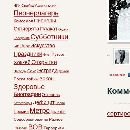
НИИ
Стройка
Ушли из жизни
Пионерлагерь
Пионеры
Комсомол
Октябрята
Плакат
Отдых
Субботники
Заседания
Искусство
Цирк
ГАИ
Праздники
Футбол
Флот
Открытки
Хоккей
Эстрада
Секс
Награды
Деньги
Поделиться
Закон
После войны
Здоровье
Комм
Биографии
Оттепель
Дефицит
Катастрофы
Песни
Метро
Премии
Дом и быт
сортир
Соцсоревнование
Разное
ВОВ
Терроризм
Юбилеи