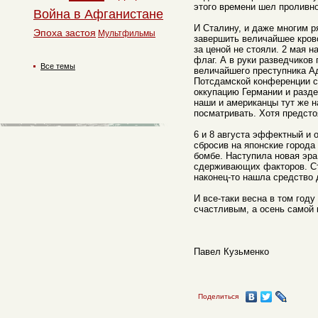
этого времени шел проливн
Война в Афганистане
И Сталину, и даже многим р
Эпоха застоя
Мультфильмы
завершить величайшее кров
за ценой не стояли. 2 мая 
флаг. А в руки разведчиков
Все темы
величайшего преступника А
Потсдамской конференции с
оккупацию Германии и разде
наши и американцы тут же н
посматривать. Хотя предст
6 и 8 августа эффектный и
сбросив на японские города
бомбе. Наступила новая эра
сдерживающих факторов. Ст
наконец-то нашла средство
И все-таки весна в том год
счастливым, а осень самой 
Павел Кузьменко
Поделиться