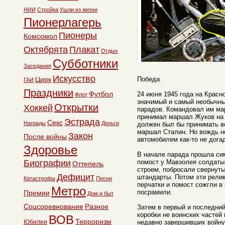
НИИ
Стройка
Ушли из жизни
Пионерлагерь
Пионеры
Комсомол
Октябрята
Плакат
Отдых
Субботники
Заседания
Искусство
Цирк
Победа
ГАИ
Праздники
Футбол
24 июня 1945 года на Крас
Флот
значимый и самый необычны
Открытки
Хоккей
парадов. Командовал им ма
принимал маршал Жуков на 
Эстрада
Секс
Награды
Деньги
должен был бы принимать 
маршал Сталин. Но вождь не
Закон
После войны
автомобилем как-то не дога
Здоровье
В начале парада прошла си
Биографии
помост у Мавзолея солдаты
Оттепель
строем, побросали свернуты
Дефицит
штандарты. Потом эти релик
Катастрофы
Песни
перчатки и помост сожгли в
Метро
посрамили.
Премии
Дом и быт
Соцсоревнование
Разное
Затем в первый и последни
коробки не воинских частей
ВОВ
Терроризм
Юбилеи
недавно завершивших войну 