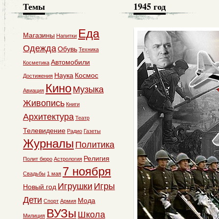
Темы
1945 год
Еда
Магазины
Напитки
Одежда
Обувь
Техника
Автомобили
Косметика
Наука
Космос
Достижения
Кино
Музыка
Авиация
Живопись
Книги
Архитектура
Театр
Телевидение
Радио
Газеты
Журналы
Политика
Религия
Полит бюро
Астрология
7 ноября
Свадьбы
1 мая
Игрушки
Игры
Новый год
Дети
Мода
Спорт
Армия
ВУЗы
Школа
Милиция