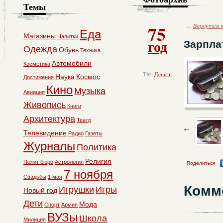
Темы
75
←
Вернутся к
Еда
Магазины
Напитки
год
Зарпла
Одежда
Обувь
Техника
Автомобили
Косметика
Тэг:
Деньги
Наука
Космос
Достижения
Кино
Музыка
Авиация
Живопись
Книги
Архитектура
Театр
Телевидение
Радио
Газеты
Журналы
Политика
Религия
Полит бюро
Астрология
Поделиться
7 ноября
Свадьбы
1 мая
Комм
Игрушки
Игры
Новый год
Дети
Мода
Спорт
Армия
ВУЗы
Школа
Милиция