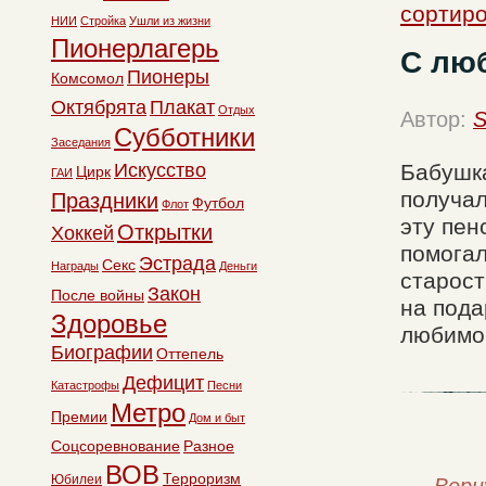
сортиро
НИИ
Стройка
Ушли из жизни
Пионерлагерь
С лю
Пионеры
Комсомол
Октябрята
Плакат
Отдых
Автор:
S
Субботники
Заседания
Искусство
Бабушка
Цирк
ГАИ
получал
Праздники
Футбол
Флот
эту пен
Открытки
Хоккей
помогал
Эстрада
Секс
Награды
Деньги
старост
Закон
После войны
на пода
Здоровье
любимой
Биографии
Оттепель
Дефицит
Катастрофы
Песни
Метро
Премии
Дом и быт
Соцсоревнование
Разное
ВОВ
Терроризм
Юбилеи