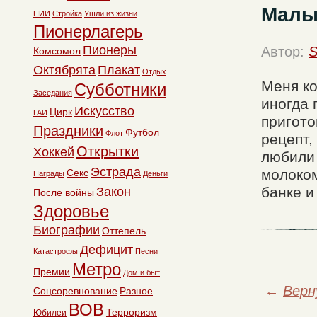
Малы
НИИ
Стройка
Ушли из жизни
Пионерлагерь
Пионеры
Автор:
S
Комсомол
Октябрята
Плакат
Отдых
Меня ко
Субботники
Заседания
иногда 
Искусство
Цирк
ГАИ
пригото
Праздники
Футбол
Флот
рецепт,
Открытки
Хоккей
любили
Эстрада
молоком
Секс
Награды
Деньги
банке и
Закон
После войны
Здоровье
Биографии
Оттепель
Дефицит
Катастрофы
Песни
Метро
Премии
Дом и быт
←
Верн
Соцсоревнование
Разное
ВОВ
Терроризм
Юбилеи