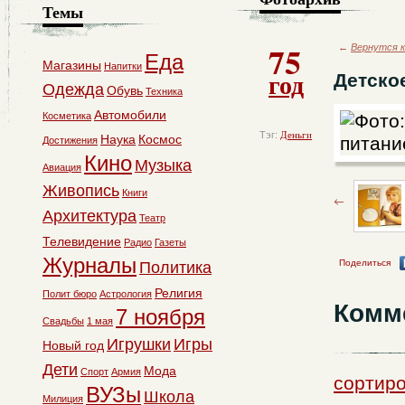
Темы
75
←
Вернутся к
Еда
Магазины
Напитки
год
Детско
Одежда
Обувь
Техника
Автомобили
Косметика
Тэг:
Деньги
Наука
Космос
Достижения
Кино
Музыка
Авиация
Живопись
Книги
Архитектура
Театр
Телевидение
Радио
Газеты
Журналы
Поделиться
Политика
Религия
Полит бюро
Астрология
Комм
7 ноября
Свадьбы
1 мая
Игрушки
Игры
Новый год
Дети
Мода
Спорт
Армия
сортиро
ВУЗы
Школа
Милиция