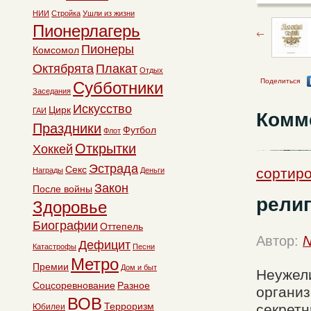
НИИ
Стройка
Ушли из жизни
Пионерлагерь
Пионеры
Комсомол
Октябрята
Плакат
Отдых
Поделиться
Субботники
Заседания
Искусство
Цирк
ГАИ
Комм
Праздники
Футбол
Флот
Открытки
Хоккей
Эстрада
Секс
сортиро
Награды
Деньги
Закон
После войны
религ
Здоровье
Биографии
Оттепель
Автор:
N
Дефицит
Катастрофы
Песни
Метро
Премии
Дом и быт
Неужели
Соцсоревнование
Разное
органи
ВОВ
Терроризм
секретн
Юбилеи