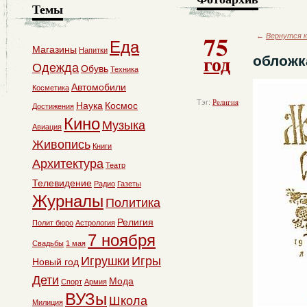
Темы
75
←
Вернутся к
Еда
Магазины
Напитки
год
обложк
Одежда
Обувь
Техника
Автомобили
Косметика
Тэг:
Религия
Наука
Космос
Достижения
Кино
Музыка
Авиация
Живопись
Книги
Архитектура
Театр
Телевидение
Радио
Газеты
Журналы
Политика
Религия
Полит бюро
Астрология
7 ноября
Свадьбы
1 мая
Игрушки
Игры
Новый год
Дети
Мода
Спорт
Армия
ВУЗы
Школа
Милиция