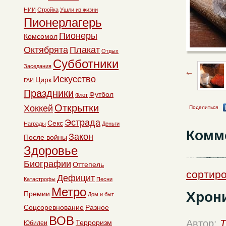
НИИ
Стройка
Ушли из жизни
Пионерлагерь
Пионеры
Комсомол
Октябрята
Плакат
Отдых
Субботники
Заседания
Искусство
Цирк
ГАИ
Праздники
Футбол
Флот
Открытки
Хоккей
Поделиться
Эстрада
Секс
Награды
Деньги
Комм
Закон
После войны
Здоровье
Биографии
Оттепель
сортиро
Дефицит
Катастрофы
Песни
Метро
Хрон
Премии
Дом и быт
Соцсоревнование
Разное
ВОВ
Автор:
T
Терроризм
Юбилеи