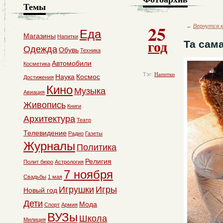
Темы
25
←
Вернутся к
Еда
Магазины
Напитки
год
Та сам
Одежда
Обувь
Техника
Автомобили
Косметика
Тэг:
Напитки
Наука
Космос
Достижения
Кино
Музыка
Авиация
Живопись
Книги
Архитектура
Театр
Телевидение
Радио
Газеты
Журналы
Политика
Религия
Полит бюро
Астрология
7 ноября
Свадьбы
1 мая
Игрушки
Игры
Новый год
Дети
Мода
Спорт
Армия
ВУЗы
Школа
Милиция