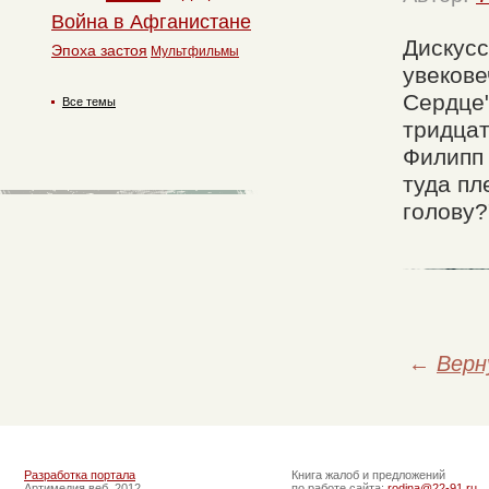
Война в Афганистане
Дискусс
Эпоха застоя
Мультфильмы
увекове
Сердце"
Все темы
тридцат
Филипп 
туда пл
голову?
←
Верн
Разработка портала
Книга жалоб и предложений
Артимедия веб, 2012
по работе сайта:
rodina@22-91.ru