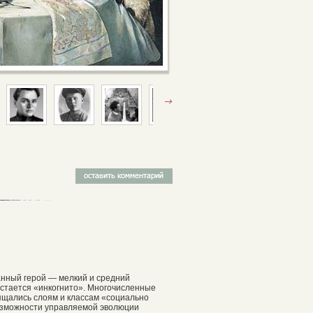
анный герой — мелкий и средний
остается «инкогнито». Многочисленные
вящались слоям и классам «социально
возможности управляемой эволюции