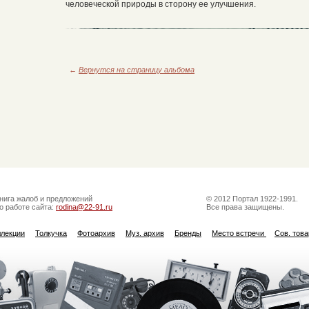
человеческой природы в сторону ее улучшения.
←
Вернутся на страницу альбома
нига жалоб и предложений
© 2012 Портал 1922-1991.
о работе сайта:
rodina@22-91.ru
Все права защищены.
ллекции
Толкучка
Фотоархив
Муз. архив
Бренды
Место встречи
Сов. тов