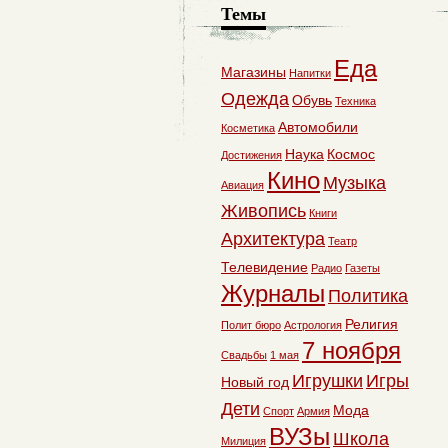
Темы
Еда
Магазины
Напитки
Одежда
Обувь
Техника
Автомобили
Косметика
Наука
Космос
Достижения
Кино
Музыка
Авиация
Живопись
Книги
Архитектура
Театр
Телевидение
Радио
Газеты
Журналы
Политика
Религия
Полит бюро
Астрология
7 ноября
Свадьбы
1 мая
Игрушки
Игры
Новый год
Дети
Мода
Спорт
Армия
ВУЗы
Школа
Милиция