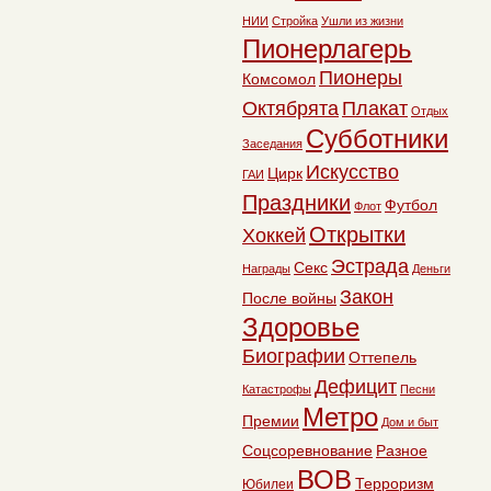
НИИ
Стройка
Ушли из жизни
Пионерлагерь
Пионеры
Комсомол
Октябрята
Плакат
Отдых
Субботники
Заседания
Искусство
Цирк
ГАИ
Праздники
Футбол
Флот
Открытки
Хоккей
Эстрада
Секс
Награды
Деньги
Закон
После войны
Здоровье
Биографии
Оттепель
Дефицит
Катастрофы
Песни
Метро
Премии
Дом и быт
Соцсоревнование
Разное
ВОВ
Терроризм
Юбилеи