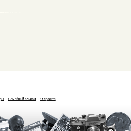
ары
Семейный альбом
О проекте