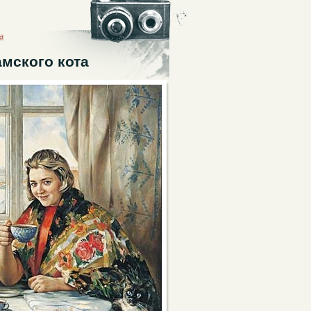
а
амского кота