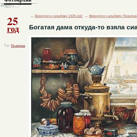
25
←
Вернутся к альбому 1925 год
←
Вернутся к альбому Политик
год
Богатая дама откуда-то взяла си
Тэг:
Политика