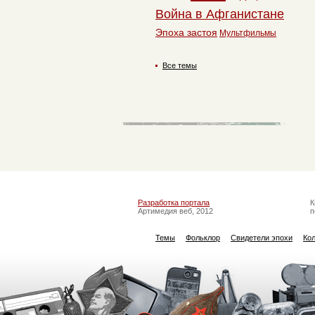
Война в Афганистане
Эпоха застоя
Мультфильмы
Все темы
Разработка портала
К
Артимедия веб, 2012
п
Темы
Фольклор
Свидетели эпохи
Ко