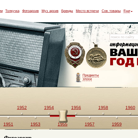
ии
Толкучка
Фотоархив
Муз. архив
Бренды
Место встречи
Сов. товары
Еще
Предметы
эпохи
1952
1954
1956
1958
1960
1951
1953
1955
1957
1959
Фотоархив