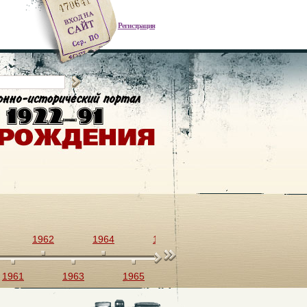
Регистрация
1962
1964
1966
1968
1970
1961
1963
1965
1967
1969