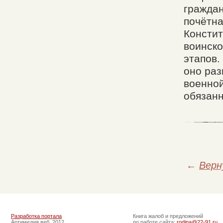
гражда
почётна
Констит
воинско
этапов.
оно раз
военной
обязанн
←
Верн
Разработка портала
Книга жалоб и предложений
Артимедия веб, 2012
по работе сайта:
rodina@22-91.ru