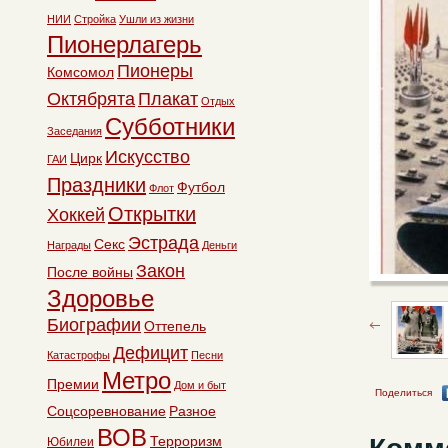
НИИ
Стройка
Ушли из жизни
Пионерлагерь
Пионеры
Комсомол
Октябрята
Плакат
Отдых
Субботники
Заседания
Искусство
Цирк
ГАИ
Праздники
Футбол
Флот
Открытки
Хоккей
Эстрада
Секс
Награды
Деньги
Закон
После войны
Здоровье
Биографии
Оттепель
Дефицит
Катастрофы
Песни
Метро
Премии
Дом и быт
Поделиться
Соцсоревнование
Разное
ВОВ
Терроризм
Юбилеи