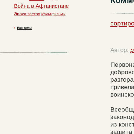
Комм
Война в Афганистане
Эпоха застоя
Мультфильмы
сортиро
Все темы
Автор:
p
Первон
доброво
разгора
привела
воинско
Всеобща
законод
из конс
защита 