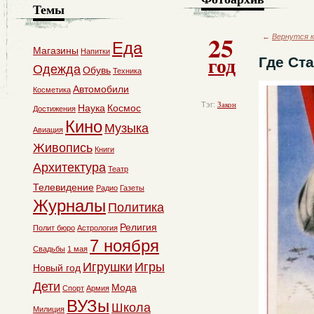
Темы
25
←
Вернутся к
Еда
Магазины
Напитки
год
Где Ста
Одежда
Обувь
Техника
Автомобили
Косметика
Тэг:
Закон
Наука
Космос
Достижения
Кино
Музыка
Авиация
Живопись
Книги
Архитектура
Театр
Телевидение
Радио
Газеты
Журналы
Политика
Религия
Полит бюро
Астрология
7 ноября
Свадьбы
1 мая
Игрушки
Игры
Новый год
Дети
Мода
Спорт
Армия
ВУЗы
Школа
Милиция