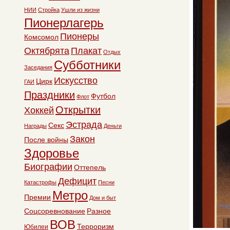
НИИ
Стройка
Ушли из жизни
Пионерлагерь
Пионеры
Комсомол
Октябрята
Плакат
Отдых
Субботники
Заседания
Искусство
Цирк
ГАИ
Праздники
Футбол
Флот
Открытки
Хоккей
Эстрада
Секс
Награды
Деньги
Закон
После войны
Здоровье
Биографии
Оттепель
Дефицит
Катастрофы
Песни
Метро
Премии
Дом и быт
Соцсоревнование
Разное
ВОВ
Терроризм
Юбилеи