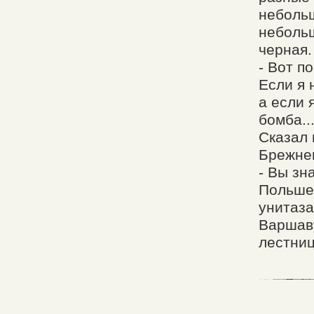
небольш
небольш
черная.
- Вот п
Если я 
а если 
бомба..
Сказал 
Брежнев
- Вы зн
Польше 
унитаза
Варшаву
лестниц