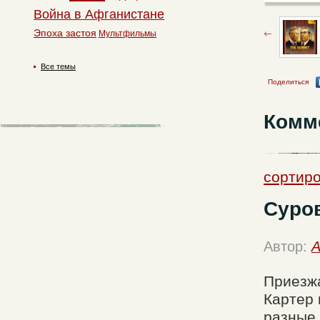
Война в Афганистане
Эпоха застоя
Мультфильмы
Все темы
Поделиться
Комм
сортиро
Суров
Автор:
A
Приезжа
Картер 
разные 