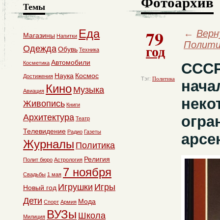
Фотоархив
Темы
79
Еда
←
Верн
Магазины
Напитки
Полити
год
Одежда
Обувь
Техника
Автомобили
Косметика
СССР
Наука
Космос
Достижения
Тэг:
Политика
нача
Кино
Музыка
Авиация
неко
Живопись
Книги
Архитектура
огра
Театр
Телевидение
Радио
Газеты
арсе
Журналы
Политика
Религия
Полит бюро
Астрология
7 ноября
Свадьбы
1 мая
Игрушки
Игры
Новый год
Дети
Мода
Спорт
Армия
ВУЗы
Школа
Милиция