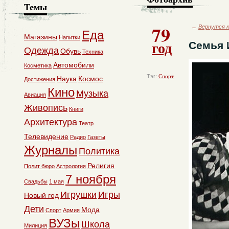
Темы
79
←
Вернутся к
Еда
Магазины
Напитки
год
Семья 
Одежда
Обувь
Техника
Автомобили
Косметика
Тэг:
Спорт
Наука
Космос
Достижения
Кино
Музыка
Авиация
Живопись
Книги
Архитектура
Театр
Телевидение
Радио
Газеты
Журналы
Политика
Религия
Полит бюро
Астрология
7 ноября
Свадьбы
1 мая
Игрушки
Игры
Новый год
Дети
Мода
Спорт
Армия
ВУЗы
Школа
Милиция