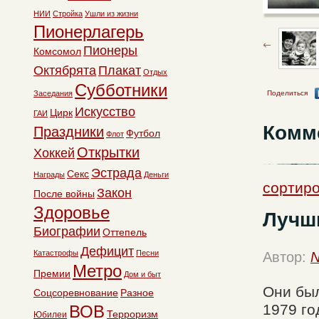
НИИ
Стройка
Ушли из жизни
Пионерлагерь
Пионеры
Комсомол
Октябрята
Плакат
Отдых
Субботники
Заседания
Поделиться
Искусство
Цирк
ГАИ
Комм
Праздники
Футбол
Флот
Открытки
Хоккей
Эстрада
Секс
Награды
Деньги
сортиро
Закон
После войны
Здоровье
Лучши
Биографии
Оттепель
Дефицит
Катастрофы
Песни
Автор:
N
Метро
Премии
Дом и быт
Они был
Соцсоревнование
Разное
1979 го
ВОВ
Терроризм
Юбилеи