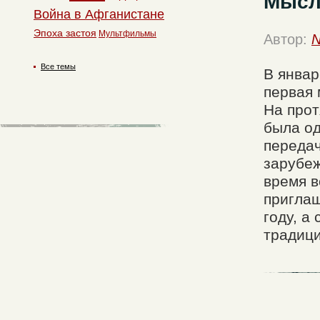
Мысл
Война в Афганистане
Эпоха застоя
Мультфильмы
Автор:
N
Все темы
В январ
первая 
На прот
была од
передач
зарубе
время в
приглаш
году, а
традиц