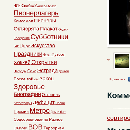
НИИ
Стройка
Ушли из жизни
Пионерлагерь
Пионеры
Комсомол
Октябрята
Плакат
Отдых
Субботники
Заседания
Искусство
Цирк
ГАИ
Праздники
Футбол
Флот
Открытки
Хоккей
Эстрада
Секс
Награды
Деньги
Закон
После войны
Поделиться
Здоровье
Комм
Биографии
Оттепель
Дефицит
Катастрофы
Песни
Метро
Премии
Дом и быт
сортиро
Соцсоревнование
Разное
ВОВ
Терроризм
Юбилеи