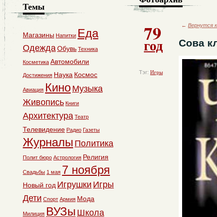
Темы
79
←
Вернутся к
Еда
Магазины
Напитки
год
Сова кл
Одежда
Обувь
Техника
Автомобили
Косметика
Тэг:
Игры
Наука
Космос
Достижения
Кино
Музыка
Авиация
Живопись
Книги
Архитектура
Театр
Телевидение
Радио
Газеты
Журналы
Политика
Религия
Полит бюро
Астрология
7 ноября
Свадьбы
1 мая
Игрушки
Игры
Новый год
Дети
Мода
Спорт
Армия
ВУЗы
Школа
Милиция