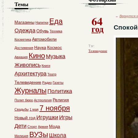
Темы
64
←
Вернутся к
Еда
Магазины
Напитки
год
Спокой
Одежда
Обувь
Техника
Автомобили
Косметика
Тэг:
Наука
Космос
Достижения
Телевидение
Кино
Музыка
Авиация
Живопись
Книги
Архитектура
Театр
Телевидение
Радио
Газеты
Журналы
Политика
Религия
Полит бюро
Астрология
7 ноября
Свадьбы
1 мая
Игрушки
Игры
Новый год
Дети
Мода
Спорт
Армия
ВУЗы
Школа
Милиция