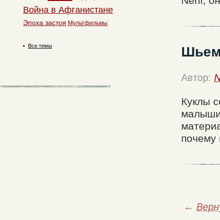
Nerll, 
Война в Афганистане
Эпоха застоя
Мультфильмы
Все темы
Шьем
Автор:
N
Куклы с
малыши"
материа
почему 
←
Верн