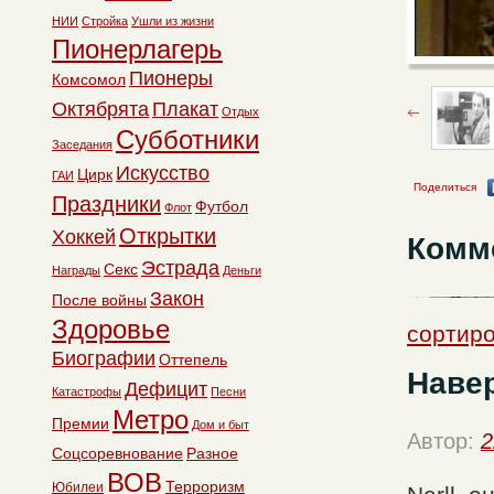
НИИ
Стройка
Ушли из жизни
Пионерлагерь
Пионеры
Комсомол
Октябрята
Плакат
Отдых
Субботники
Заседания
Искусство
Цирк
ГАИ
Поделиться
Праздники
Футбол
Флот
Открытки
Хоккей
Комм
Эстрада
Секс
Награды
Деньги
Закон
После войны
Здоровье
сортиро
Биографии
Оттепель
Наве
Дефицит
Катастрофы
Песни
Метро
Премии
Дом и быт
Автор:
2
Соцсоревнование
Разное
ВОВ
Терроризм
Юбилеи