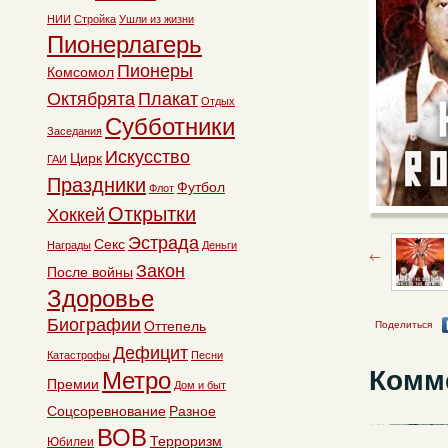
НИИ
Стройка
Ушли из жизни
Пионерлагерь
Пионеры
Комсомол
Октябрята
Плакат
Отдых
Субботники
Заседания
Искусство
Цирк
ГАИ
Праздники
Футбол
Флот
Открытки
Хоккей
Эстрада
Секс
Награды
Деньги
Закон
После войны
Здоровье
Биографии
Оттепель
Поделиться
Дефицит
Катастрофы
Песни
Комм
Метро
Премии
Дом и быт
Соцсоревнование
Разное
ВОВ
Терроризм
Юбилеи