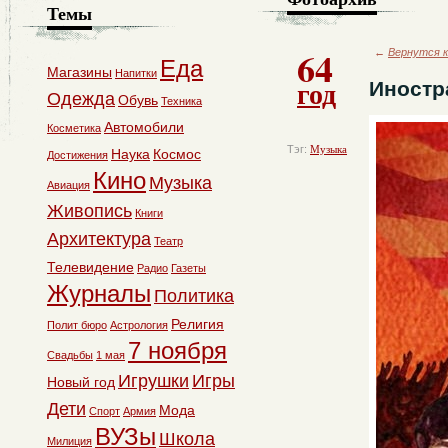
Темы
64
←
Вернутся к
Еда
Магазины
Напитки
год
Иностр
Одежда
Обувь
Техника
Автомобили
Косметика
Тэг:
Музыка
Наука
Космос
Достижения
Кино
Музыка
Авиация
Живопись
Книги
Архитектура
Театр
Телевидение
Радио
Газеты
Журналы
Политика
Религия
Полит бюро
Астрология
7 ноября
Свадьбы
1 мая
Игрушки
Игры
Новый год
Дети
Мода
Спорт
Армия
ВУЗы
Школа
Милиция