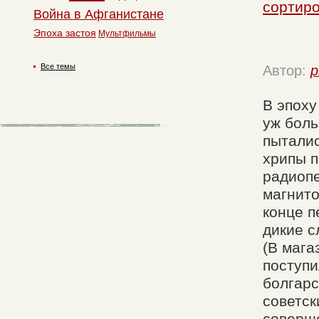
сортиро
Война в Афганистане
Эпоха застоя
Мультфильмы
Все темы
Автор:
p
В эпоху
уж бол
пыталис
хрипы п
радиопе
магнито
конце п
дикие с
(В мага
поступи
болгарс
советск