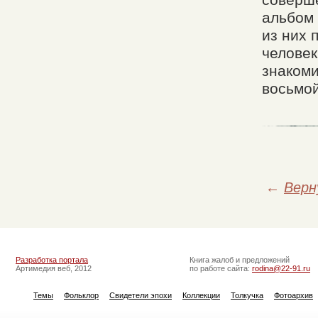
соверше
альбом 
из них 
человек
знакоми
восьмой
←
Верн
Разработка портала
Книга жалоб и предложений
Артимедия веб, 2012
по работе сайта:
rodina@22-91.ru
Темы
Фольклор
Свидетели эпохи
Коллекции
Толкучка
Фотоархив