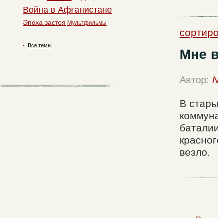
Война в Афганистане
Эпоха застоя
Мультфильмы
сортиро
Все темы
Мне в
Автор:
N
В стары
коммуна
баталии
красног
везло.