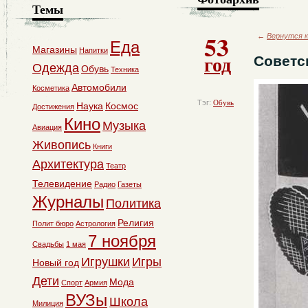
Темы
53
←
Вернутся к
Еда
Магазины
Напитки
год
Советс
Одежда
Обувь
Техника
Автомобили
Косметика
Тэг:
Обувь
Наука
Космос
Достижения
Кино
Музыка
Авиация
Живопись
Книги
Архитектура
Театр
Телевидение
Радио
Газеты
Журналы
Политика
Религия
Полит бюро
Астрология
7 ноября
Свадьбы
1 мая
Игрушки
Игры
Новый год
Дети
Мода
Спорт
Армия
ВУЗы
Школа
Милиция