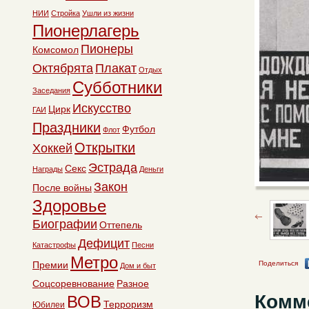
НИИ
Стройка
Ушли из жизни
Пионерлагерь
Пионеры
Комсомол
Октябрята
Плакат
Отдых
Субботники
Заседания
Искусство
Цирк
ГАИ
Праздники
Футбол
Флот
Открытки
Хоккей
Эстрада
Секс
Награды
Деньги
Закон
После войны
Здоровье
Биографии
Оттепель
Дефицит
Катастрофы
Песни
Метро
Премии
Поделиться
Дом и быт
Соцсоревнование
Разное
Комм
ВОВ
Терроризм
Юбилеи