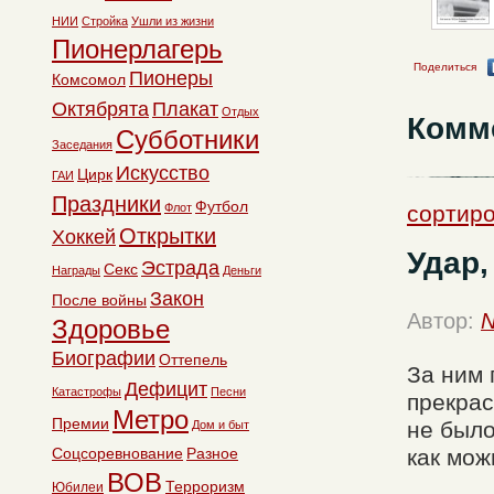
НИИ
Стройка
Ушли из жизни
Пионерлагерь
Поделиться
Пионеры
Комсомол
Октябрята
Плакат
Отдых
Комм
Субботники
Заседания
Искусство
Цирк
ГАИ
Праздники
Футбол
Флот
сортиро
Открытки
Хоккей
Удар,
Эстрада
Секс
Награды
Деньги
Закон
После войны
Автор:
N
Здоровье
Биографии
Оттепель
За ним 
Дефицит
Катастрофы
Песни
прекрас
Метро
Премии
не было
Дом и быт
Соцсоревнование
Разное
как мож
ВОВ
Терроризм
Юбилеи