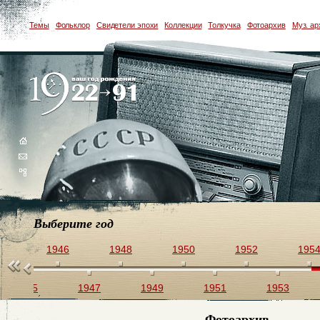
Темы
Фольклор
Свидетели эпохи
Коллекции
Толкучка
Фотоархив
Муз. ар
Выберите год
44
1946
1948
1950
1952
195
1945
1947
1949
1951
1953
Фотоархив