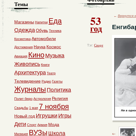
Темы
53
←
Вернутся к
Еда
Магазины
Напитки
год
Енгиба
Одежда
Обувь
Техника
Автомобили
Косметика
Тэг:
Спорт
Наука
Космос
Достижения
Кино
Музыка
Авиация
Живопись
Книги
Архитектура
Театр
Телевидение
Радио
Газеты
Журналы
Политика
Религия
Полит бюро
Астрология
7 ноября
Свадьбы
1 мая
Игрушки
Игры
Новый год
Дети
Мода
Спорт
Армия
ВУЗы
Школа
Милиция