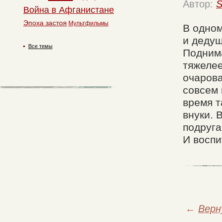
Автор:
S
Война в Афганистане
Эпоха застоя
Мультфильмы
В одном
и дедуш
Все темы
Поднима
тяжелее
очарова
совсем 
время т
внуки. 
подруга
И воспи
←
Верн