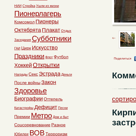
НИИ
Стройка
Ушли из жизни
Пионерлагерь
Пионеры
Комсомол
Октябрята
Плакат
Отдых
Субботники
Заседания
Искусство
Цирк
ГАИ
Праздники
Футбол
Флот
Поделиться
Открытки
Хоккей
Комм
Эстрада
Секс
Награды
Деньги
Закон
После войны
Здоровье
сортиро
Биографии
Оттепель
Дефицит
Катастрофы
Песни
Кирп
Метро
Премии
Дом и быт
застр
Соцсоревнование
Разное
ВОВ
Терроризм
Юбилеи