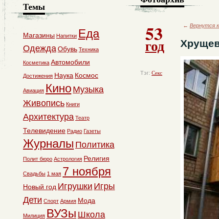
Темы
53
←
Вернутся к
Еда
Магазины
Напитки
год
Хрущев
Одежда
Обувь
Техника
Автомобили
Косметика
Тэг:
Секс
Наука
Космос
Достижения
Кино
Музыка
Авиация
Живопись
Книги
Архитектура
Театр
Телевидение
Радио
Газеты
Журналы
Политика
Религия
Полит бюро
Астрология
7 ноября
Свадьбы
1 мая
Игрушки
Игры
Новый год
Дети
Мода
Спорт
Армия
ВУЗы
Школа
Милиция