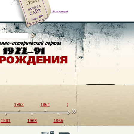
Регистрация
1962
1964
1966
1968
1970
1961
1963
1965
1967
1969