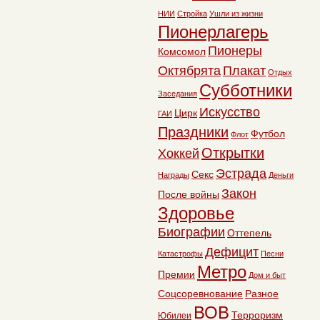
НИИ
Стройка
Ушли из жизни
Пионерлагерь
Пионеры
Комсомол
Октябрята
Плакат
Отдых
Субботники
Заседания
Искусство
Цирк
ГАИ
Праздники
Футбол
Флот
Открытки
Хоккей
Эстрада
Секс
Награды
Деньги
Закон
После войны
Здоровье
Биографии
Оттепель
Дефицит
Катастрофы
Песни
Метро
Премии
Дом и быт
Соцсоревнование
Разное
ВОВ
Терроризм
Юбилеи