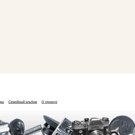
ары
Семейный альбом
О проекте