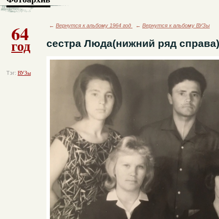
64
←
Вернутся к альбому 1964 год
←
Вернутся к альбому ВУЗы
год
сестра Люда(нижний ряд справа
Тэг:
ВУЗы