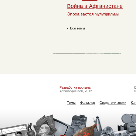
Война в Афганистане
Эпоха застоя
Мультфильмы
Все темы
Разработка портала
К
Артимедия веб, 2012
п
Темы
Фольклор
Свидетели эпохи
Ко