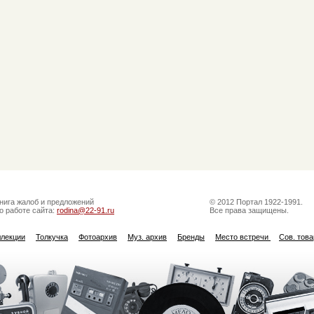
нига жалоб и предложений
© 2012 Портал 1922-1991.
о работе сайта:
rodina@22-91.ru
Все права защищены.
ллекции
Толкучка
Фотоархив
Муз. архив
Бренды
Место встречи
Сов. тов