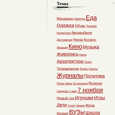
Темы
Еда
Магазины
Напитки
Одежда
Обувь
Техника
Автомобили
Косметика
Наука
Космос
Достижения
Кино
Музыка
Авиация
Живопись
Книги
Архитектура
Театр
Телевидение
Радио
Газеты
Журналы
Политика
Религия
Полит бюро
Астрология
7 ноября
Свадьбы
1 мая
Игрушки
Игры
Новый год
Дети
Мода
Спорт
Армия
ВУЗы
Школа
Милиция