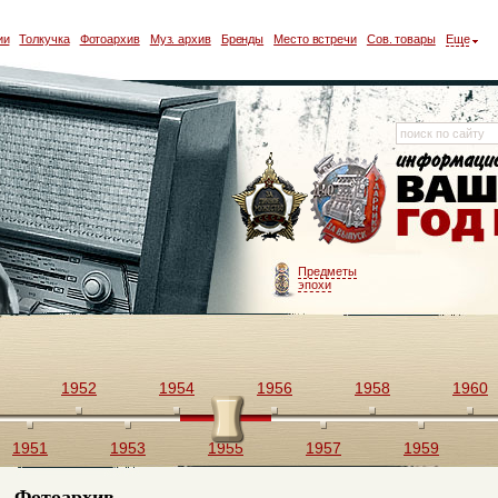
ии
Толкучка
Фотоархив
Муз. архив
Бренды
Место встречи
Сов. товары
Еще
Предметы
эпохи
1952
1954
1956
1958
1960
1951
1953
1955
1957
1959
Фотоархив