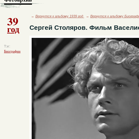
39
←
Вернутся к альбому 1939 год
←
Вернутся к альбому Биограф
год
Сергей Столяров. Фильм Васели
Тэг:
Биографии