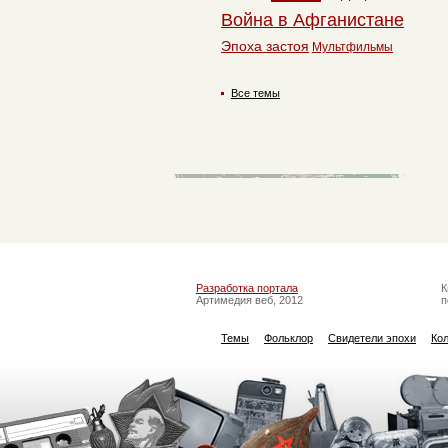
Война в Афганистане
Эпоха застоя
Мультфильмы
Все темы
Разработка портала
К
Артимедия веб, 2012
п
Темы
Фольклор
Свидетели эпохи
Ко