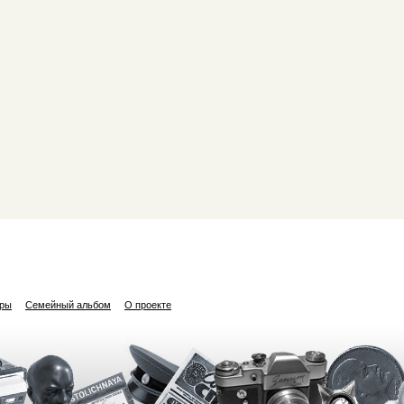
ары
Семейный альбом
О проекте