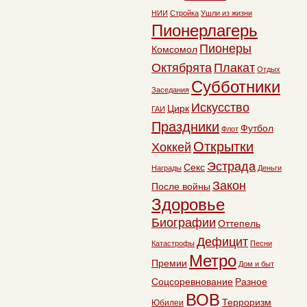
НИИ
Стройка
Ушли из жизни
Пионерлагерь
Пионеры
Комсомол
Октябрята
Плакат
Отдых
Субботники
Заседания
Искусство
Цирк
ГАИ
Праздники
Футбол
Флот
Открытки
Хоккей
Эстрада
Секс
Награды
Деньги
Закон
После войны
Здоровье
Биографии
Оттепель
Дефицит
Катастрофы
Песни
Метро
Премии
Дом и быт
Соцсоревнование
Разное
ВОВ
Терроризм
Юбилеи