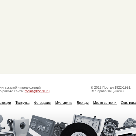
нига жалоб и предложений
© 2012 Портал 1922-1991.
о работе сайта:
rodina@22-91.ru
Все права защищены.
ллекции
Толкучка
Фотоархив
Муз. архив
Бренды
Место встречи
Сов. тов