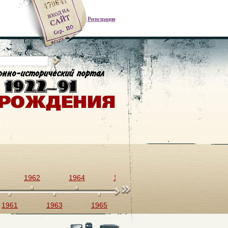
Регистрация
1962
1964
1966
1968
1970
1961
1963
1965
1967
1969