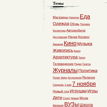
Темы
Еда
Магазины
Напитки
Одежда
Обувь
Техника
Автомобили
Косметика
Наука
Космос
Достижения
Кино
Музыка
Авиация
Живопись
Книги
Архитектура
Театр
Телевидение
Радио
Газеты
Журналы
Политика
Религия
Полит бюро
Астрология
7 ноября
Свадьбы
1 мая
Игрушки
Игры
Новый год
Дети
Мода
Спорт
Армия
ВУЗы
Школа
Милиция