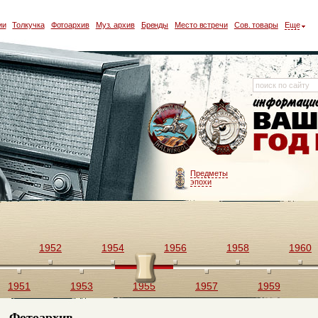
ии
Толкучка
Фотоархив
Муз. архив
Бренды
Место встречи
Сов. товары
Еще
Предметы
эпохи
1952
1954
1956
1958
1960
1951
1953
1955
1957
1959
Фотоархив