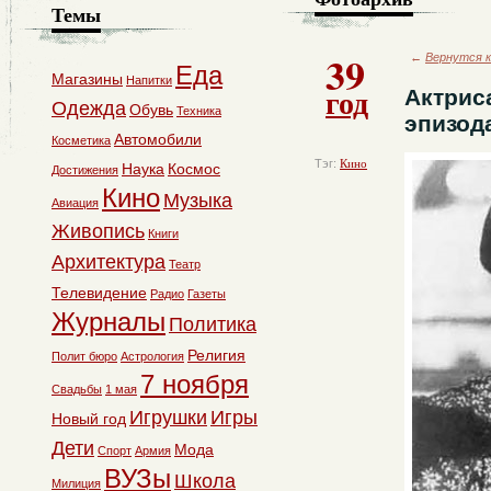
Темы
39
←
Вернутся к
Еда
Магазины
Напитки
год
Актрис
Одежда
Обувь
Техника
эпизод
Автомобили
Косметика
Тэг:
Кино
Наука
Космос
Достижения
Кино
Музыка
Авиация
Живопись
Книги
Архитектура
Театр
Телевидение
Радио
Газеты
Журналы
Политика
Религия
Полит бюро
Астрология
7 ноября
Свадьбы
1 мая
Игрушки
Игры
Новый год
Дети
Мода
Спорт
Армия
ВУЗы
Школа
Милиция