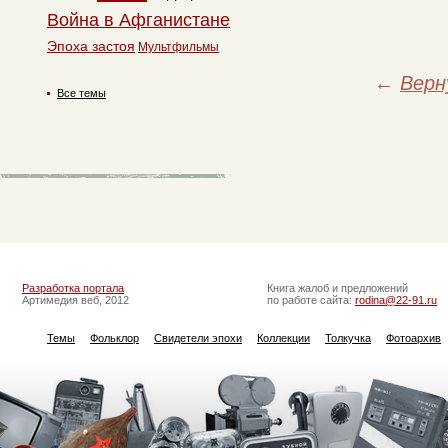
Война в Афганистане
Эпоха застоя
Мультфильмы
←
Верн
Все темы
Разработка портала
Книга жалоб и предложений
Артимедия веб, 2012
по работе сайта:
rodina@22-91.ru
Темы
Фольклор
Свидетели эпохи
Коллекции
Толкучка
Фотоархив