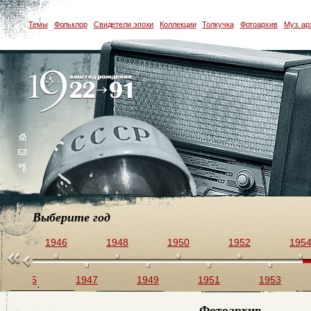
Темы
Фольклор
Свидетели эпохи
Коллекции
Толкучка
Фотоархив
Муз. ар
Выберите год
44
1946
1948
1950
1952
195
1945
1947
1949
1951
1953
Фотоархив