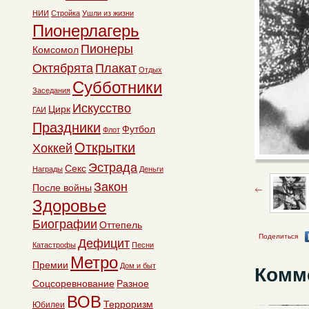
НИИ
Стройка
Ушли из жизни
Пионерлагерь
Пионеры
Комсомол
Октябрята
Плакат
Отдых
Субботники
Заседания
Искусство
Цирк
ГАИ
Праздники
Футбол
Флот
Открытки
Хоккей
Эстрада
Секс
Награды
Деньги
Закон
После войны
Здоровье
Биографии
Оттепель
Поделиться
Дефицит
Катастрофы
Песни
Метро
Премии
Дом и быт
Комм
Соцсоревнование
Разное
ВОВ
Терроризм
Юбилеи