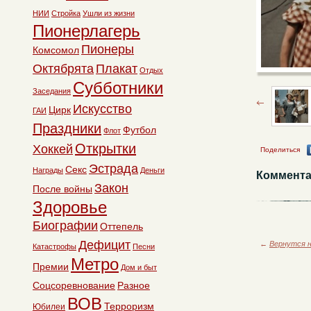
НИИ
Стройка
Ушли из жизни
Пионерлагерь
Пионеры
Комсомол
Октябрята
Плакат
Отдых
Субботники
Заседания
Искусство
Цирк
ГАИ
Праздники
Футбол
Флот
Открытки
Хоккей
Поделиться
Эстрада
Секс
Награды
Деньги
Коммента
Закон
После войны
Здоровье
Биографии
Оттепель
Дефицит
←
Вернутся н
Катастрофы
Песни
Метро
Премии
Дом и быт
Соцсоревнование
Разное
ВОВ
Терроризм
Юбилеи