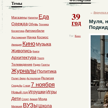
Темы
39
←
Вернутся к
Еда
Магазины
Напитки
год
Муля, 
Одежда
Обувь
Техника
Подки
Автомобили
Косметика
Тэг:
Кино
Наука
Космос
Достижения
Кино
Музыка
Авиация
Живопись
Книги
Архитектура
Театр
Телевидение
Радио
Газеты
Журналы
Политика
Религия
Полит бюро
Астрология
7 ноября
Свадьбы
1 мая
Игрушки
Игры
Новый год
Дети
Мода
Спорт
Армия
ВУЗы
Школа
Милиция