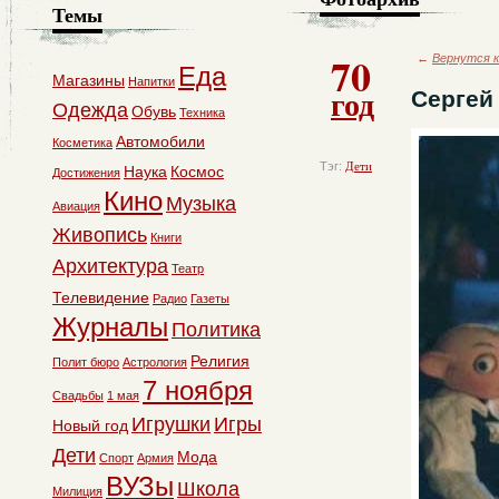
Темы
70
←
Вернутся к
Еда
Магазины
Напитки
год
Сергей
Одежда
Обувь
Техника
Автомобили
Косметика
Тэг:
Дети
Наука
Космос
Достижения
Кино
Музыка
Авиация
Живопись
Книги
Архитектура
Театр
Телевидение
Радио
Газеты
Журналы
Политика
Религия
Полит бюро
Астрология
7 ноября
Свадьбы
1 мая
Игрушки
Игры
Новый год
Дети
Мода
Спорт
Армия
ВУЗы
Школа
Милиция