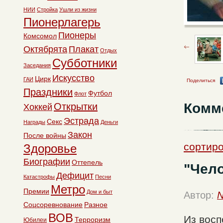
НИИ
Стройка
Ушли из жизни
Пионерлагерь
Пионеры
Комсомол
Октябрята
Плакат
Отдых
Субботники
Заседания
Искусство
Цирк
ГАИ
Поделиться
Праздники
Футбол
Флот
Комм
Открытки
Хоккей
Эстрада
Секс
Награды
Деньги
Закон
После войны
сортиро
Здоровье
Биографии
Оттепель
"Чело
Дефицит
Катастрофы
Песни
Метро
Премии
Дом и быт
Автор:
N
Соцсоревнование
Разное
ВОВ
Из восп
Терроризм
Юбилеи