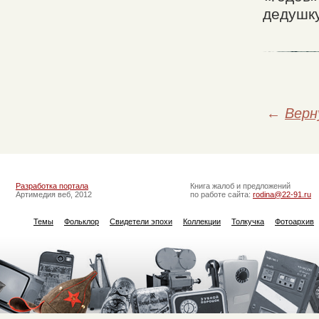
дедушку
←
Верн
Разработка портала
Книга жалоб и предложений
Артимедия веб, 2012
по работе сайта:
rodina@22-91.ru
Темы
Фольклор
Свидетели эпохи
Коллекции
Толкучка
Фотоархив