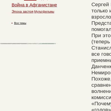
Сергей
Война в Афганистане
только 
Эпоха застоя
Мультфильмы
взросло
Предста
Все темы
помогал
При эт
(теперь
Станисл
все гов
приемны
Данченк
Немиров
Похоже,
сравне
волнени
комисси
«Почему
«годов»