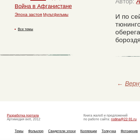
Автор:
A
Война в Афганистане
Эпоха застоя
Мультфильмы
И по се
тюнинго
Все темы
оберега
борозд
←
Верн
Разработка портала
Книга жалоб и предложений
Артимедия веб, 2012
по работе сайта:
rodina@22-91.ru
Темы
Фольклор
Свидетели эпохи
Коллекции
Толкучка
Фотоархив