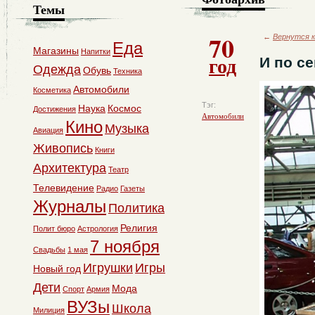
Темы
70
←
Вернутся к
Еда
Магазины
Напитки
год
И по се
Одежда
Обувь
Техника
Автомобили
Косметика
Тэг:
Наука
Космос
Достижения
Автомобили
Кино
Музыка
Авиация
Живопись
Книги
Архитектура
Театр
Телевидение
Радио
Газеты
Журналы
Политика
Религия
Полит бюро
Астрология
7 ноября
Свадьбы
1 мая
Игрушки
Игры
Новый год
Дети
Мода
Спорт
Армия
ВУЗы
Школа
Милиция