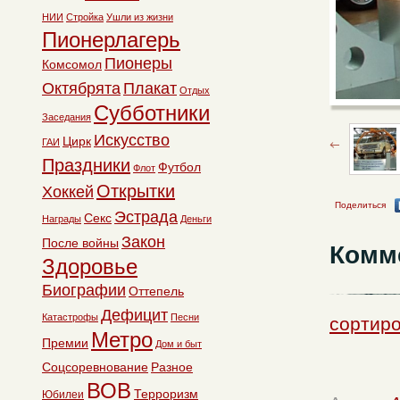
НИИ
Стройка
Ушли из жизни
Пионерлагерь
Пионеры
Комсомол
Октябрята
Плакат
Отдых
Субботники
Заседания
Искусство
Цирк
ГАИ
Праздники
Футбол
Флот
Открытки
Хоккей
Поделиться
Эстрада
Секс
Награды
Деньги
Закон
После войны
Комм
Здоровье
Биографии
Оттепель
Дефицит
Катастрофы
Песни
сортиро
Метро
Премии
Дом и быт
Соцсоревнование
Разное
ВОВ
Терроризм
Юбилеи