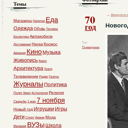
Темы
70
←
Вернутся к
Еда
Магазины
Напитки
год
Нового
Одежда
Обувь
Техника
Автомобили
Косметика
Тэг:
Наука
Космос
Достижения
Телевидение
Кино
Музыка
Авиация
Живопись
Книги
Архитектура
Театр
Телевидение
Радио
Газеты
Журналы
Политика
Религия
Полит бюро
Астрология
7 ноября
Свадьбы
1 мая
Игрушки
Игры
Новый год
Дети
Мода
Спорт
Армия
ВУЗы
Школа
Милиция