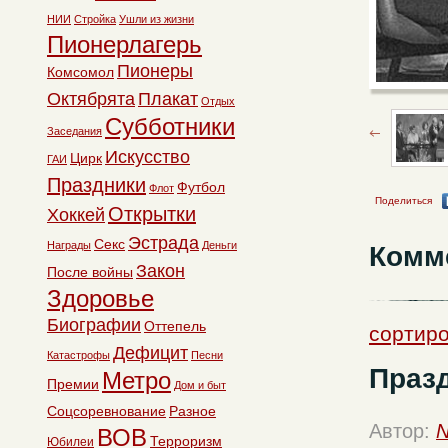
НИИ
Стройка
Ушли из жизни
Пионерлагерь
Пионеры
Комсомол
Октябрята
Плакат
Отдых
Субботники
Заседания
Искусство
Цирк
ГАИ
Праздники
Футбол
Флот
Поделиться
Открытки
Хоккей
Эстрада
Секс
Награды
Деньги
Комм
Закон
После войны
Здоровье
Биографии
Оттепель
сортиро
Дефицит
Катастрофы
Песни
Праз
Метро
Премии
Дом и быт
Соцсоревнование
Разное
Автор:
N
ВОВ
Терроризм
Юбилеи