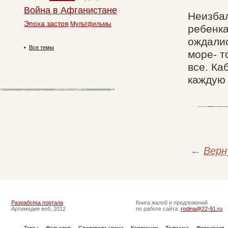
Война в Афганистане
Неизбал
Эпоха застоя
Мультфильмы
ребенка
ождалис
Все темы
море- т
все. Ка
каждую 
←
Верн
Разработка портала
Книга жалоб и предложений
Артимедия веб, 2012
по работе сайта:
rodina@22-91.ru
Темы
Фольклор
Свидетели эпохи
Коллекции
Толкучка
Фотоархив