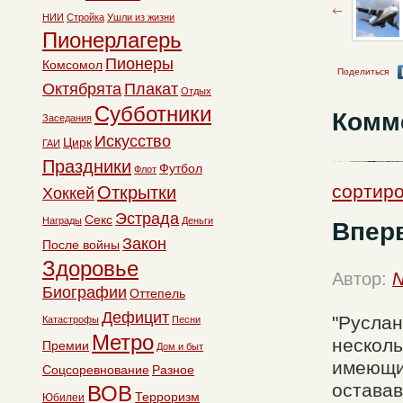
НИИ
Стройка
Ушли из жизни
Пионерлагерь
Пионеры
Комсомол
Поделиться
Октябрята
Плакат
Отдых
Субботники
Комм
Заседания
Искусство
Цирк
ГАИ
Праздники
Футбол
Флот
сортиро
Открытки
Хоккей
Эстрада
Секс
Награды
Деньги
Вперв
Закон
После войны
Здоровье
Автор:
N
Биографии
Оттепель
Дефицит
"Руслан
Катастрофы
Песни
Метро
несколь
Премии
Дом и быт
имеющим
Соцсоревнование
Разное
остава
ВОВ
Терроризм
Юбилеи