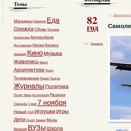
Темы
82
←
Вернутся к
Еда
Магазины
Напитки
год
Самоле
Одежда
Обувь
Техника
Автомобили
Косметика
Тэг:
Авиация
Наука
Космос
Достижения
Кино
Музыка
Авиация
Живопись
Книги
Архитектура
Театр
Телевидение
Радио
Газеты
Журналы
Политика
Религия
Полит бюро
Астрология
7 ноября
Свадьбы
1 мая
Игрушки
Игры
Новый год
Дети
Мода
Спорт
Армия
ВУЗы
Школа
Милиция