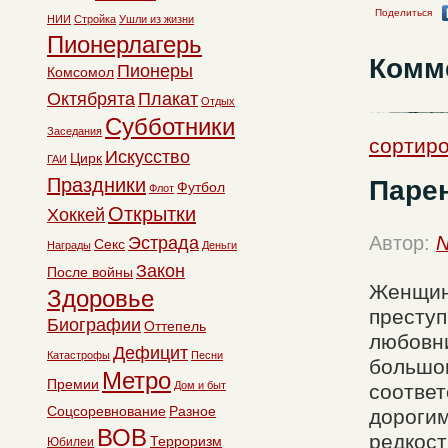
Поделиться
НИИ
Стройка
Ушли из жизни
Пионерлагерь
Комм
Пионеры
Комсомол
Октябрята
Плакат
Отдых
Субботники
Заседания
сортиро
Искусство
Цирк
ГАИ
Праздники
Парен
Футбол
Флот
Открытки
Хоккей
Автор:
N
Эстрада
Секс
Награды
Деньги
Закон
После войны
Женщин 
Здоровье
преступ
Биографии
Оттепель
любовни
Дефицит
Катастрофы
Песни
большог
Метро
Премии
Дом и быт
соответ
Соцсоревнование
Разное
дорогим
ВОВ
редкост
Терроризм
Юбилеи