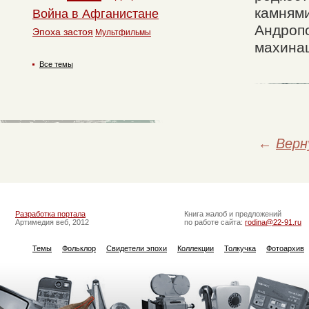
камнями
Война в Афганистане
Андропо
Эпоха застоя
Мультфильмы
махинац
Все темы
←
Верн
Разработка портала
Книга жалоб и предложений
Артимедия веб, 2012
по работе сайта:
rodina@22-91.ru
Темы
Фольклор
Свидетели эпохи
Коллекции
Толкучка
Фотоархив