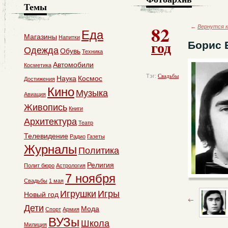
Темы
82
←
Вернутся к
Еда
Магазины
Напитки
год
Борис 
Одежда
Обувь
Техника
Автомобили
Косметика
Тэг:
Свадьбы
Наука
Космос
Достижения
Кино
Музыка
Авиация
Живопись
Книги
Архитектура
Театр
Телевидение
Радио
Газеты
Журналы
Политика
Религия
Полит бюро
Астрология
7 ноября
Свадьбы
1 мая
Игрушки
Игры
Новый год
Дети
Мода
Спорт
Армия
ВУЗы
Школа
Милиция