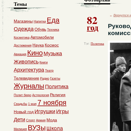
Темы
82
←
Вернутся к
Еда
Магазины
Напитки
год
Руково
Одежда
Обувь
Техника
комисс
Автомобили
Косметика
Тэг:
Политика
Наука
Космос
Достижения
Кино
Музыка
Авиация
Живопись
Книги
Архитектура
Театр
Телевидение
Радио
Газеты
Журналы
Политика
Религия
Полит бюро
Астрология
7 ноября
Свадьбы
1 мая
Игрушки
Игры
Новый год
Дети
Мода
Спорт
Армия
ВУЗы
Школа
Милиция