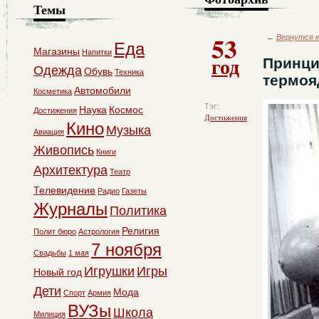
Темы
53
←
Вернутся к
Еда
Магазины
Напитки
год
Принци
Одежда
Обувь
Техника
термоя
Автомобили
Косметика
Тэг:
Наука
Космос
Достижения
Достижения
Кино
Музыка
Авиация
Живопись
Книги
Архитектура
Театр
Телевидение
Радио
Газеты
Журналы
Политика
Религия
Полит бюро
Астрология
7 ноября
Свадьбы
1 мая
Игрушки
Игры
Новый год
Дети
Мода
Спорт
Армия
ВУЗы
Школа
Милиция