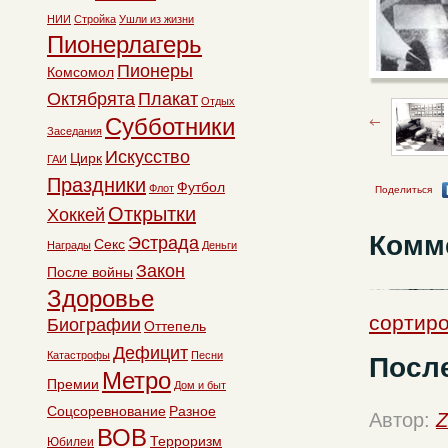
НИИ
Стройка
Ушли из жизни
Пионерлагерь
Пионеры
Комсомол
Октябрята
Плакат
Отдых
Субботники
Заседания
Искусство
Цирк
ГАИ
Праздники
Футбол
Флот
Поделиться
Открытки
Хоккей
Комм
Эстрада
Секс
Награды
Деньги
Закон
После войны
Здоровье
сортир
Биографии
Оттепель
Дефицит
Катастрофы
Песни
Посл
Метро
Премии
Дом и быт
Соцсоревнование
Разное
Автор:
Z
ВОВ
Терроризм
Юбилеи