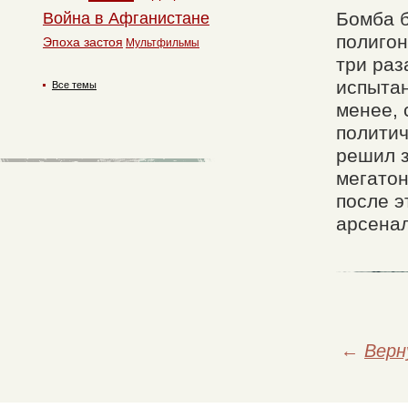
Бомба б
Война в Афганистане
полигон
Эпоха застоя
Мультфильмы
три раз
испытан
Все темы
менее,
политич
решил з
мегатон
после э
арсена
←
Верн