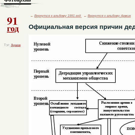
91
←
Вернутся к альбому 1991 год
←
Вернутся к альбому Армия
год
Официальная версия причин де
Тэг:
Армия