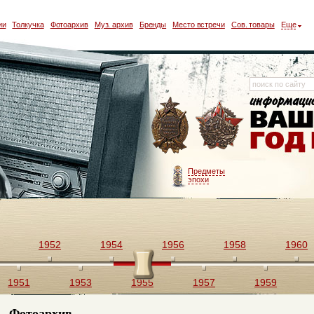
ии
Толкучка
Фотоархив
Муз. архив
Бренды
Место встречи
Сов. товары
Еще
Предметы
эпохи
1952
1954
1956
1958
1960
1951
1953
1955
1957
1959
Фотоархив