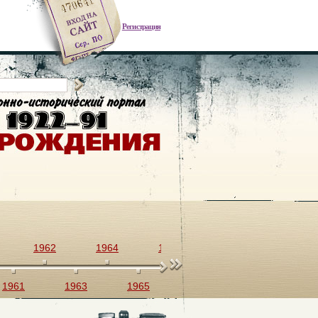
Регистрация
1962
1964
1966
1968
1970
1961
1963
1965
1967
1969