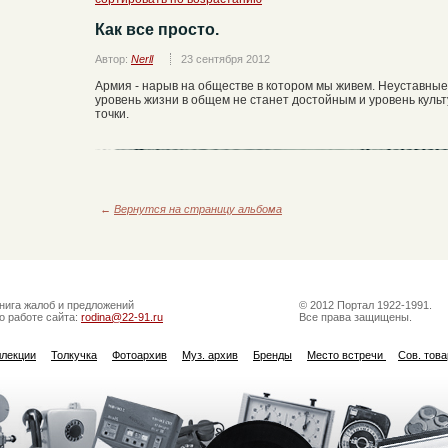
Как все просто.
Автор:
Nerll
23 сентября 2012
Армия - нарыв на обществе в котором мы живем. Неуставные 
уровень жизни в общем не станет достойным и уровень культ
точки.
←
Вернутся на страницу альбома
нига жалоб и предложений
© 2012 Портал 1922-1991.
о работе сайта:
rodina@22-91.ru
Все права защищены.
ллекции
Толкучка
Фотоархив
Муз. архив
Бренды
Место встречи
Сов. тов