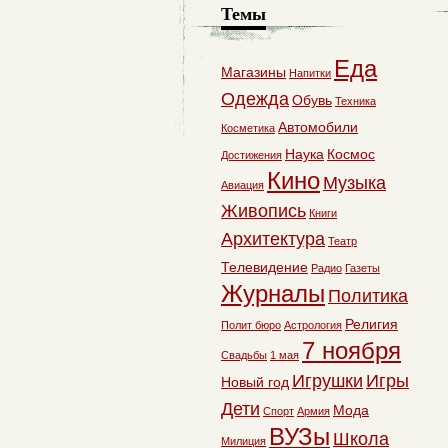
Темы
Еда
Магазины
Напитки
Одежда
Обувь
Техника
Автомобили
Косметика
Наука
Космос
Достижения
Кино
Музыка
Авиация
Живопись
Книги
Архитектура
Театр
Телевидение
Радио
Газеты
Журналы
Политика
Религия
Полит бюро
Астрология
7 ноября
Свадьбы
1 мая
Игрушки
Игры
Новый год
Дети
Мода
Спорт
Армия
ВУЗы
Школа
Милиция