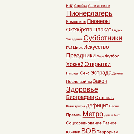
НИИ
Стройка
Ушли из жизни
Пионерлагерь
Пионеры
Комсомол
Октябрята
Плакат
Отдых
Субботники
Заседания
Искусство
Цирк
ГАИ
Праздники
Футбол
Флот
Открытки
Хоккей
Эстрада
Секс
Награды
Деньги
Закон
После войны
Здоровье
Биографии
Оттепель
Дефицит
Катастрофы
Песни
Метро
Премии
Дом и быт
Соцсоревнование
Разное
ВОВ
Терроризм
Юбилеи