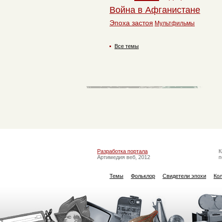
Война в Афганистане
Эпоха застоя
Мультфильмы
Все темы
Разработка портала
К
Артимедия веб, 2012
п
Темы
Фольклор
Свидетели эпохи
Ко