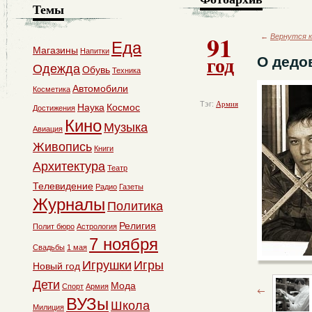
Темы
91
←
Вернутся к
Еда
Магазины
Напитки
год
О дедо
Одежда
Обувь
Техника
Автомобили
Косметика
Тэг:
Армия
Наука
Космос
Достижения
Кино
Музыка
Авиация
Живопись
Книги
Архитектура
Театр
Телевидение
Радио
Газеты
Журналы
Политика
Религия
Полит бюро
Астрология
7 ноября
Свадьбы
1 мая
Игрушки
Игры
Новый год
Дети
Мода
Спорт
Армия
ВУЗы
Школа
Милиция