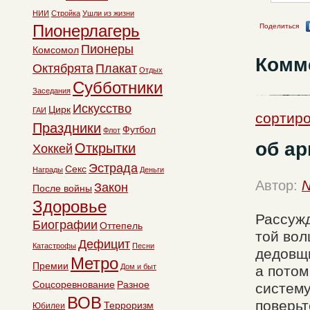
НИИ
Стройка
Ушли из жизни
Пионерлагерь
Поделиться
Пионеры
Комсомол
Комм
Октябрята
Плакат
Отдых
Субботники
Заседания
Искусство
Цирк
ГАИ
сортиро
Праздники
Футбол
Флот
об а
Открытки
Хоккей
Эстрада
Секс
Награды
Деньги
Автор:
N
Закон
После войны
Здоровье
Рассужд
Биографии
Оттепель
той вол
Дефицит
Катастрофы
Песни
дедовщи
Метро
Премии
Дом и быт
а потом
Соцсоревнование
Разное
систему
ВОВ
поверьт
Терроризм
Юбилеи