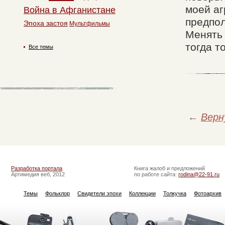
моей аг
Война в Афганистане
предпол
Эпоха застоя
Мультфильмы
Менять 
тогда т
Все темы
←
Верн
Разработка портала
Книга жалоб и предложений
Артимедия веб, 2012
по работе сайта:
rodina@22-91.ru
Темы
Фольклор
Свидетели эпохи
Коллекции
Толкучка
Фотоархив