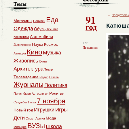
Темы
91
←
Вернутся к
Еда
Магазины
Напитки
год
Катюш
Одежда
Обувь
Техника
Автомобили
Косметика
Тэг:
Наука
Космос
Достижения
Праздники
Кино
Музыка
Авиация
Живопись
Книги
Архитектура
Театр
Телевидение
Радио
Газеты
Журналы
Политика
Религия
Полит бюро
Астрология
7 ноября
Свадьбы
1 мая
Игрушки
Игры
Новый год
Дети
Мода
Спорт
Армия
ВУЗы
Школа
Милиция