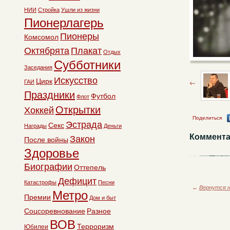
НИИ
Стройка
Ушли из жизни
Пионерлагерь
Пионеры
Комсомол
Октябрята
Плакат
Отдых
Субботники
Заседания
Искусство
Цирк
ГАИ
Праздники
Футбол
Флот
Открытки
Хоккей
Поделиться
Эстрада
Секс
Награды
Деньги
Коммента
Закон
После войны
Здоровье
Биографии
Оттепель
Дефицит
Катастрофы
Песни
←
Вернутся н
Метро
Премии
Дом и быт
Соцсоревнование
Разное
ВОВ
Терроризм
Юбилеи