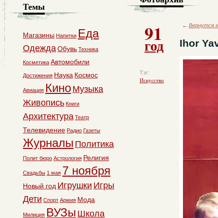
Темы
91
←
Вернутся к
Еда
Магазины
Напитки
год
Ihor Ya
Одежда
Обувь
Техника
Автомобили
Косметика
Тэг:
Наука
Космос
Достижения
Искусство
Кино
Музыка
Авиация
Живопись
Книги
Архитектура
Театр
Телевидение
Радио
Газеты
Журналы
Политика
Религия
Полит бюро
Астрология
7 ноября
Свадьбы
1 мая
Игрушки
Игры
Новый год
Дети
Мода
Спорт
Армия
ВУЗы
Школа
Милиция