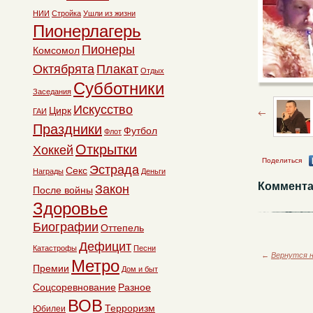
НИИ
Стройка
Ушли из жизни
Пионерлагерь
Пионеры
Комсомол
Октябрята
Плакат
Отдых
Субботники
Заседания
Искусство
Цирк
ГАИ
Праздники
Футбол
Флот
Открытки
Хоккей
Поделиться
Эстрада
Секс
Награды
Деньги
Коммента
Закон
После войны
Здоровье
Биографии
Оттепель
Дефицит
Катастрофы
Песни
←
Вернутся н
Метро
Премии
Дом и быт
Соцсоревнование
Разное
ВОВ
Терроризм
Юбилеи