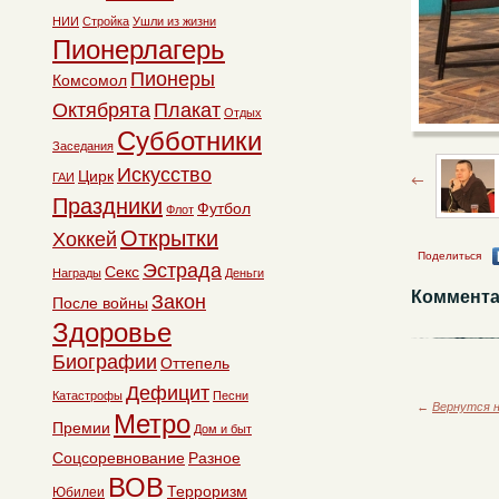
НИИ
Стройка
Ушли из жизни
Пионерлагерь
Пионеры
Комсомол
Октябрята
Плакат
Отдых
Субботники
Заседания
Искусство
Цирк
ГАИ
Праздники
Футбол
Флот
Открытки
Хоккей
Поделиться
Эстрада
Секс
Награды
Деньги
Коммента
Закон
После войны
Здоровье
Биографии
Оттепель
Дефицит
Катастрофы
Песни
←
Вернутся н
Метро
Премии
Дом и быт
Соцсоревнование
Разное
ВОВ
Терроризм
Юбилеи