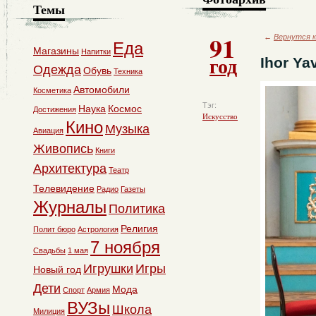
Темы
91
←
Вернутся к
Еда
Магазины
Напитки
год
Ihor Ya
Одежда
Обувь
Техника
Автомобили
Косметика
Тэг:
Наука
Космос
Достижения
Искусство
Кино
Музыка
Авиация
Живопись
Книги
Архитектура
Театр
Телевидение
Радио
Газеты
Журналы
Политика
Религия
Полит бюро
Астрология
7 ноября
Свадьбы
1 мая
Игрушки
Игры
Новый год
Дети
Мода
Спорт
Армия
ВУЗы
Школа
Милиция