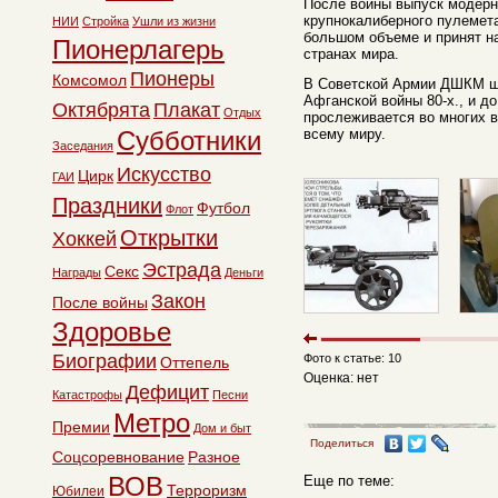
После войны выпуск модерн
крупнокалиберного пулеме
НИИ
Стройка
Ушли из жизни
большом объеме и принят на
Пионерлагерь
странах мира.
Пионеры
Комсомол
В Советской Армии ДШКМ ш
Афганской войны 80-х., и до
Октябрята
Плакат
Отдых
прослеживается во многих 
Субботники
всему миру.
Заседания
Искусство
Цирк
ГАИ
Праздники
Футбол
Флот
Открытки
Хоккей
Эстрада
Секс
Награды
Деньги
Закон
После войны
Здоровье
Биографии
Фото к статье: 10
Оттепель
Оценка: нет
Дефицит
Катастрофы
Песни
Метро
Премии
Дом и быт
Поделиться
Соцсоревнование
Разное
ВОВ
Еще по теме:
Терроризм
Юбилеи