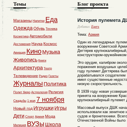
Темы
Блог проекта
Еда
История пулемета Д
Магазины
Напитки
Добавил:
Egers
Одежда
Обувь
Техника
Тема:
Армия
Автомобили
Косметика
Один из легендарных пулеме
Наука
Космос
Достижения
вооружении Советской Арми
Кино
Дегтярев крупнокалиберный,
Музыка
Авиация
конструктором-оружейником
Живопись
Книги
Это орудие, калибром окол
поражения воздушных целей 
Архитектура
Театр
году пулемет Дегтярева бы
дорабатывался создателем в
Телевидение
Радио
Газеты
имел существенные недоста
Журналы
Политика
низкую скорострельность.
В 1939 году новая усоверш
Религия
Полит бюро
Астрология
принята на вооружение Кра
7 ноября
крупнокалиберный пулемет 
Свадьбы
1 мая
Игрушки
Игры
Массовый выпуск ДШК нача
Новый год
использовали как зенитное
Дети
Мода
судов и бронетехники. Всег
Спорт
Армия
Отечественной Войны было
ВУЗы
Школа
Милиция