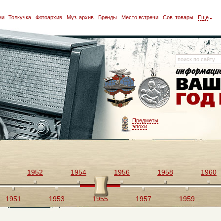
ии
Толкучка
Фотоархив
Муз. архив
Бренды
Место встречи
Сов. товары
Еще
Предметы
эпохи
1952
1954
1956
1958
1960
1951
1953
1955
1957
1959