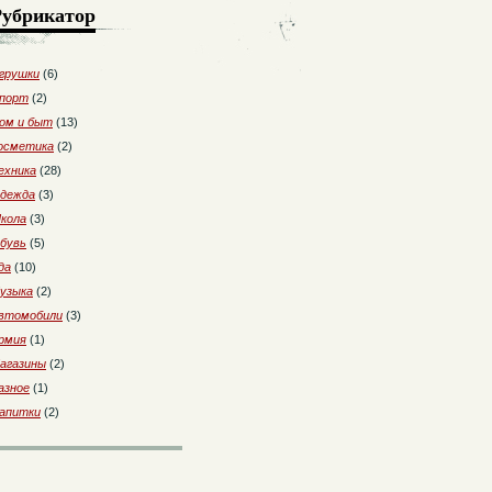
Рубрикатор
грушки
(6)
порт
(2)
ом и быт
(13)
осметика
(2)
ехника
(28)
дежда
(3)
кола
(3)
бувь
(5)
да
(10)
узыка
(2)
втомобили
(3)
рмия
(1)
агазины
(2)
азное
(1)
апитки
(2)