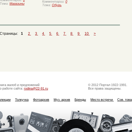
Комментарии:
0
Комментарии:
0
Тема:
Магазины
Тема:
Обувь
Страницы:
1
2
3
4
5
6
7
8
9
10
>
нига жалоб и предложений
© 2012 Портал 1922-1991.
о работе сайта:
rodina@22-91.ru
Все права защищены.
ллекции
Толкучка
Фотоархив
Муз. архив
Бренды
Место встречи
Сов. тов