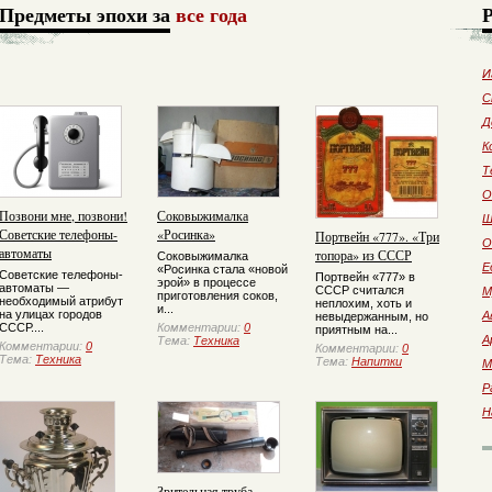
Предметы эпохи за
все года
И
С
Д
К
Т
О
Позвони мне, позвони!
Соковыжималка
Ш
Советские телефоны-
«Росинка»
Портвейн «777». «Три
О
автоматы
топора» из СССР
Соковыжималка
Е
«Росинка стала «новой
Советские телефоны-
Портвейн «777» в
эрой» в процессе
автоматы —
СССР считался
М
приготовления соков,
необходимый атрибут
неплохим, хоть и
и...
на улицах городов
А
невыдержанным, но
СССР....
Комментарии:
0
приятным на...
А
Тема:
Техника
Комментарии:
0
Комментарии:
0
Тема:
Техника
Тема:
Напитки
М
Р
Н
Зрительная труба