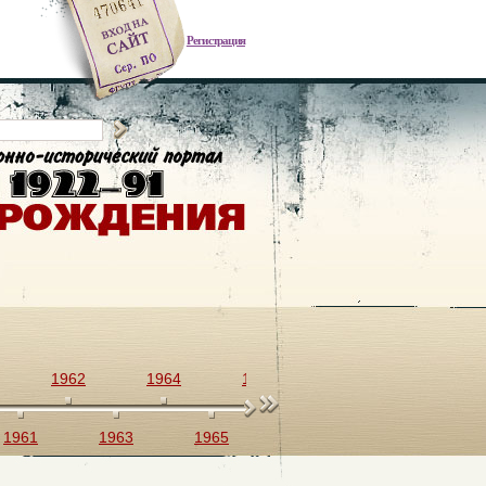
Регистрация
1962
1964
1966
1968
1970
1961
1963
1965
1967
1969