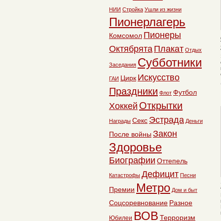
НИИ
Стройка
Ушли из жизни
Пионерлагерь
Пионеры
Комсомол
Октябрята
Плакат
Отдых
Субботники
Заседания
Искусство
Цирк
ГАИ
Праздники
Футбол
Флот
Открытки
Хоккей
Эстрада
Секс
Награды
Деньги
Закон
После войны
Здоровье
Биографии
Оттепель
Дефицит
Катастрофы
Песни
Метро
Премии
Дом и быт
Соцсоревнование
Разное
ВОВ
Терроризм
Юбилеи