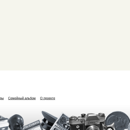
ары
Семейный альбом
О проекте