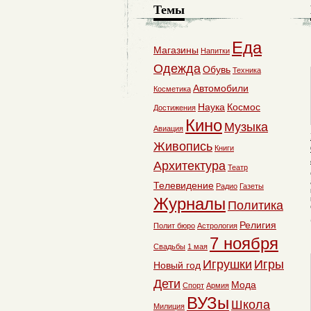
Темы
Еда
Магазины
Напитки
Одежда
Обувь
Техника
Автомобили
Косметика
Наука
Космос
Достижения
Кино
Музыка
Авиация
Живопись
Книги
Архитектура
Театр
Телевидение
Радио
Газеты
Журналы
Политика
Религия
Полит бюро
Астрология
7 ноября
Свадьбы
1 мая
Игрушки
Игры
Новый год
Дети
Мода
Спорт
Армия
ВУЗы
Школа
Милиция