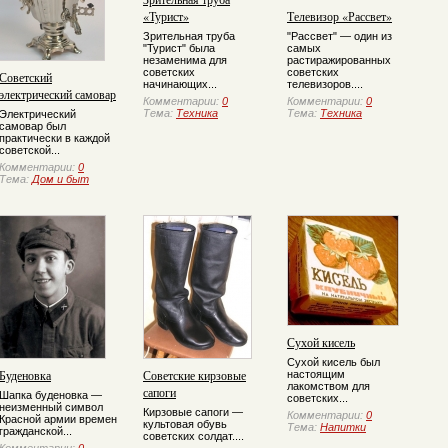
«Турист»
Телевизор «Рассвет»
Зрительная труба
"Рассвет" — один из
"Турист" была
самых
незаменима для
растиражированных
советских
советских
Советский
начинающих...
телевизоров....
электрический самовар
Комментарии:
0
Комментарии:
0
Тема:
Техника
Тема:
Техника
Электрический
самовар был
практически в каждой
советской...
Комментарии:
0
Тема:
Дом и быт
Сухой кисель
Сухой кисель был
Буденовка
Советские кирзовые
настоящим
лакомством для
сапоги
Шапка буденовка —
советских...
неизменный символ
Кирзовые сапоги —
Комментарии:
0
Красной армии времен
культовая обувь
Тема:
Напитки
гражданской...
советских солдат....