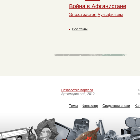
Война в Афганистане
Эпоха застоя
Мультфильмы
Все темы
Разработка портала
К
Артимедия веб, 2012
п
Темы
Фольклор
Свидетели эпохи
Ко