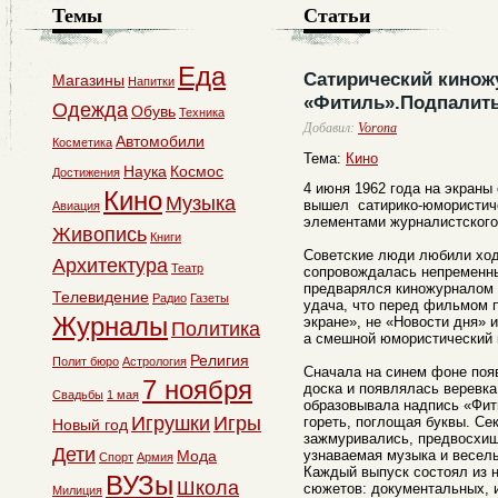
Темы
Статьи
Еда
Сатирический кинож
Магазины
Напитки
«Фитиль».Подпалит
Одежда
Обувь
Техника
Добавил:
Vorona
Автомобили
Косметика
Тема:
Кино
Наука
Космос
Достижения
4 июня 1962 года на экраны
Кино
Музыка
вышел сатирико-юмористич
Авиация
элементами журналистского
Живопись
Книги
Советские люди любили ход
Архитектура
Театр
сопровождалась непременны
предварялся киножурналом 
Телевидение
Радио
Газеты
удача, что перед фильмом 
Журналы
экране», не «Новости дня» 
Политика
а смешной юмористический 
Религия
Полит бюро
Астрология
Сначала на синем фоне поя
7 ноября
доска и появлялась веревка
Свадьбы
1 мая
образовывала надпись «Фит
Игрушки
Игры
гореть, поглощая буквы. Се
Новый год
зажмуривались, предвосхищ
Дети
Мода
узнаваемая музыка и веселы
Спорт
Армия
Каждый выпуск состоял из 
ВУЗы
Школа
сюжетов: документальных, 
Милиция