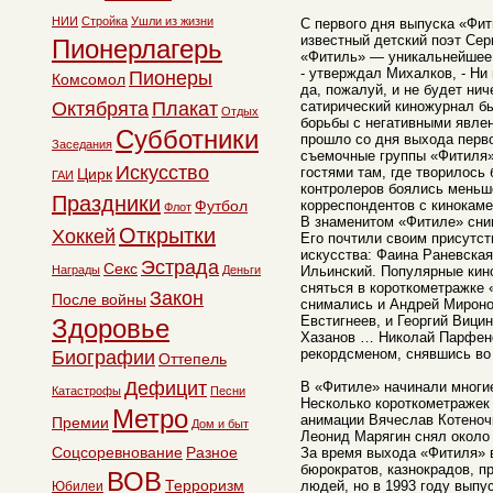
НИИ
Стройка
Ушли из жизни
С первого дня выпуска «Фи
известный детский поэт Се
Пионерлагерь
«Фитиль» — уникальнейшее 
- утверждал Михалков, - Ни
Пионеры
Комсомол
да, пожалуй, и не будет ни
Октябрята
Плакат
сатирический киножурнал б
Отдых
борьбы с негативными явле
Субботники
прошло со дня выхода перво
Заседания
съемочные группы «Фитиля
Искусство
гостями там, где творилось 
Цирк
ГАИ
контролеров боялись меньш
Праздники
Футбол
корреспондентов с кинокаме
Флот
В знаменитом «Фитиле» сни
Открытки
Хоккей
Его почтили своим присутс
искусства: Фаина Раневска
Эстрада
Секс
Награды
Деньги
Ильинский. Популярные кино
сняться в короткометражке 
Закон
После войны
снимались и Андрей Мироно
Евстигнеев, и Георгий Вици
Здоровье
Хазанов … Николай Парфен
рекордсменом, снявшись во
Биографии
Оттепель
Дефицит
В «Фитиле» начинали многи
Катастрофы
Песни
Несколько короткометраже
Метро
анимации Вячеслав Котеночк
Премии
Дом и быт
Леонид Марягин снял около
Соцсоревнование
Разное
За время выхода «Фитиля» 
бюрократов, казнокрадов, п
ВОВ
Терроризм
людей, но в 1993 году выпу
Юбилеи