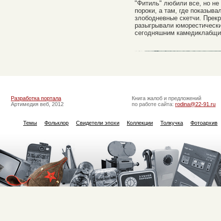
"Фитиль" любили все, но не 
пороки, а там, где показыв
злободневные скетчи. Прекр
разыгрывали юморестические
сегодняшним камедиклабщик
Разработка портала
Книга жалоб и предложений
Артимедия веб, 2012
по работе сайта:
rodina@22-91.ru
Темы
Фольклор
Свидетели эпохи
Коллекции
Толкучка
Фотоархив