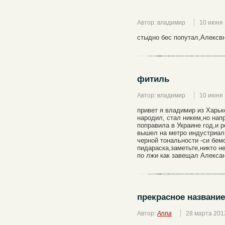
Автор: владимир
10 июня
стыдно бес попутал,Алексвн
фитиль
Автор: владимир
10 июня
привет я владимир из Харьк
народил, стал никем,но нап
поправила в Украине год,и р
вышел на метро индустриал
черной тональности -си бем
пидараска,заметьте,никто н
по лжи как завещал Алекса
прекрасное название
Автор:
Anna
28 марта 201